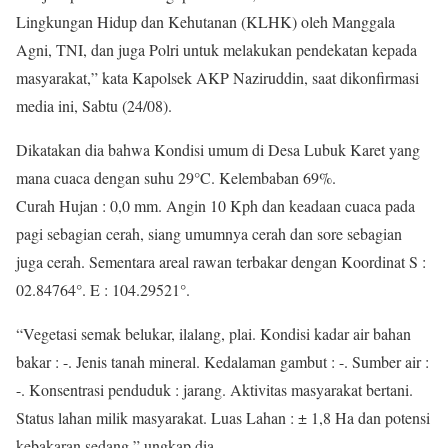
Lingkungan Hidup dan Kehutanan (KLHK) oleh Manggala
Agni, TNI, dan juga Polri untuk melakukan pendekatan kepada
masyarakat,” kata Kapolsek AKP Naziruddin, saat dikonfirmasi
media ini, Sabtu (24/08).
Dikatakan dia bahwa Kondisi umum di Desa Lubuk Karet yang
mana cuaca dengan suhu 29°C. Kelembaban 69%.
Curah Hujan : 0,0 mm. Angin 10 Kph dan keadaan cuaca pada
pagi sebagian cerah, siang umumnya cerah dan sore sebagian
juga cerah. Sementara areal rawan terbakar dengan Koordinat S :
02.84764°. E : 104.29521°.
“Vegetasi semak belukar, ilalang, plai. Kondisi kadar air bahan
bakar : -. Jenis tanah mineral. Kedalaman gambut : -. Sumber air :
-. Konsentrasi penduduk : jarang. Aktivitas masyarakat bertani.
Status lahan milik masyarakat. Luas Lahan : ± 1,8 Ha dan potensi
kebakaran sedang,” ungkap dia.