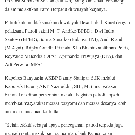
Provinsi Sumatera Selatan (Sumsel), yang kini selalu bersinergi
dalam melakukan Patroli terpadu di wilayah kerjanya.
Patroli kali ini dilaksanakan di wilayah Desa Lubuk Karet dengan
pelaksana Patroli yakni M. T. Andiko(BPBD), Dwi Indra
Santoso (BPBD), Serma Sunarko (Babinsa TNI), Andi Riandi
(M.Agni), Bripka Gandhi Prianata, SH (Bhabinkamtibmas Polri),
Reyvaldo Malendra (DPA), Aprinando Prawijaya (DPA), dan
Adi Perwira (MPA).
Kapolres Banyuasin AKBP Danny Sianipar, S.IK melalui
Kapolsek Betung AKP Naziruddin, SH., M.Si mengatakan
bahwa kehadiran pemerintah melalui kegiatan patroli terpadu
membuat masyarakat merasa terayomi dan merasa desanya lebih
aman dari ancaman karhutla.
“Selain efektif sebagai upaya pencegahan, patroli terpadu juga
menjadi pintu masuk bagi pemerintah, baik Kementerian