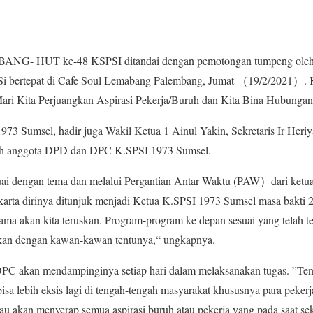
BANG- HUT ke-48 KSPSI ditandai dengan pemotongan tumpeng ole
i bertepat di Cafe Soul Lemabang Palembang, Jumat （19/2/2021）. Ka
i Kita Perjuangkan Aspirasi Pekerja/Buruh dan Kita Bina Hubungan I
73 Sumsel, hadir juga Wakil Ketua 1 Ainul Yakin, Sekretaris Ir Heri
uruh anggota DPD dan DPC K.SPSI 1973 Sumsel.
ai dengan tema dan melalui Pergantian Antar Waktu (PAW）dari ketua
ta dirinya ditunjuk menjadi Ketua K.SPSI 1973 Sumsel masa bakti 2
lama akan kita teruskan. Program-program ke depan sesuai yang telah te
akan dengan kawan-kawan tentunya,“ ungkapnya.
C akan mendampinginya setiap hari dalam melaksanakan tugas. ”Ten
 lebih eksis lagi di tengah-tengah masyarakat khususnya para pekerja
 akan menyerap semua aspirasi buruh atau pekerja yang pada saat sek