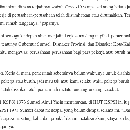
rihatinkan dimana terjadinya wabah Covid-19 sampai sekarang belum j
erja di perusahaan-perusahaan telah diistirahatkan atau dirumahkan. Te
mi rumah tangganya,“ paparnya.
i semoga ke depan akan menjalin kerja sama dengan pihak pemerinta
ni tentunya Gubernur Sumsel, Disnaker Provinsi, dan Disnaker Kota/Kab
aitu mengawasi perusahaan-perusahaan bagi para pekerja atau buruh m
a Kerja di mana pemerintah sebetulnya belum waktunya untuk disahk
 pekerja atau buruh, jadi mau tak mau kami selaku wakil pekerja buruh
telah disahkan oleh pemerintah melalui undang-undang tersebut.
 1 KSPSI 1973 Sumsel Ainul Yasin menuturkan, di HUT KSPSI ini jug
SI 1973 Sumsel dapat mencapai yang belum dicapai selama ini. ”Dari
rja sama saling bahu dan proaktif dalam melaksanakan pelayanan ke
ujarnya.