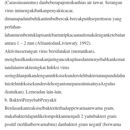
(Carassiusauratus) danbeberapajenisikanhias air tawar. Serangan
virus inimengakibatkanpenyakitcacar,
dimanapadatubuhikantimbulbercak-bercakputihsepertisusu yang
perlahan-
lahanmembentuklapisanlebarmiripkacaataulemakdenganketebalan
antara 1 – 2 mm (AfriantodanLiviawaty, 1992).
Aktivitasserangan virus bersifatakut (mematikan),
menghasilkankerusakanjaringancukupluasdanmenyebabkankemat
iandalamwaktusingkat.Infeksi virus
seringdilanjutkandenganinfeksisekunderolehbakteriataupundidahu
luiolehinfeksisekunderolehorganismeparasitmisalnyaArgulus
(kutuikan), Lerneadan lain-lain.
b. BakteriPenyebabPenyakit
Berdasarkanreaksiselbakteriterhadappewarnaanwarna gram,
makabakteridapatdikelompokkanmenjadi 2 yaitubakteri gram
positif (terlihatberwarnabiru) danbakteri gram negatif (berwarna