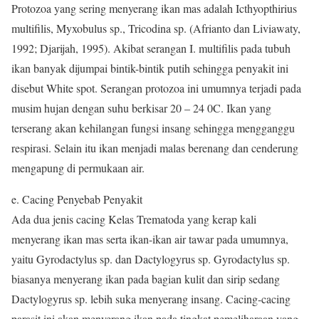
Protozoa yang sering menyerang ikan mas adalah Icthyopthirius
multifilis, Myxobulus sp., Tricodina sp. (Afrianto dan Liviawaty,
1992; Djarijah, 1995). Akibat serangan I. multifilis pada tubuh
ikan banyak dijumpai bintik-bintik putih sehingga penyakit ini
disebut White spot. Serangan protozoa ini umumnya terjadi pada
musim hujan dengan suhu berkisar 20 – 24 0C. Ikan yang
terserang akan kehilangan fungsi insang sehingga mengganggu
respirasi. Selain itu ikan menjadi malas berenang dan cenderung
mengapung di permukaan air.
e. Cacing Penyebab Penyakit
Ada dua jenis cacing Kelas Trematoda yang kerap kali
menyerang ikan mas serta ikan-ikan air tawar pada umumnya,
yaitu Gyrodactylus sp. dan Dactylogyrus sp. Gyrodactylus sp.
biasanya menyerang ikan pada bagian kulit dan sirip sedang
Dactylogyrus sp. lebih suka menyerang insang. Cacing-cacing
parasit ini akan menyerang ikan pada tingkat pemeliharaan yang