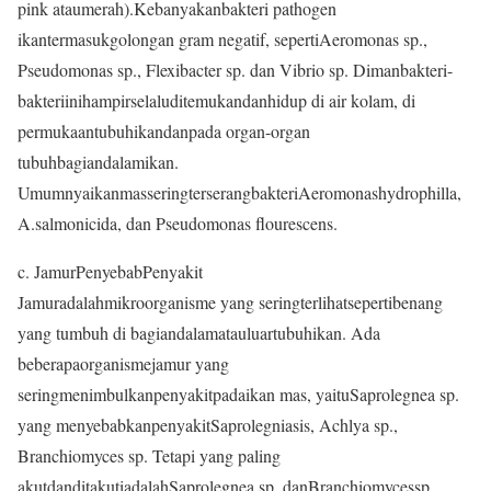
pink ataumerah).Kebanyakanbakteri pathogen
ikantermasukgolongan gram negatif, sepertiAeromonas sp.,
Pseudomonas sp., Flexibacter sp. dan Vibrio sp. Dimanbakteri-
bakteriinihampirselaluditemukandanhidup di air kolam, di
permukaantubuhikandanpada organ-organ
tubuhbagiandalamikan.
UmumnyaikanmasseringterserangbakteriAeromonashydrophilla,
A.salmonicida, dan Pseudomonas flourescens.
c. JamurPenyebabPenyakit
Jamuradalahmikroorganisme yang seringterlihatsepertibenang
yang tumbuh di bagiandalamatauluartubuhikan. Ada
beberapaorganismejamur yang
seringmenimbulkanpenyakitpadaikan mas, yaituSaprolegnea sp.
yang menyebabkanpenyakitSaprolegniasis, Achlya sp.,
Branchiomyces sp. Tetapi yang paling
akutdanditakutiadalahSaprolegnea sp. danBranchiomycessp,