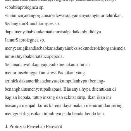
sebabSaprolegnea sp.
selainmenyerangorganismedewasajugamenyerangtelur-telurikan.
SedangkanBranchiomyces sp.
dapatmenyebabkankematianmasalpadaikanbudidaya.
JamurSaprolegnea sp.
menyerangikandisebabkanadanyainfeksisekunderolehorganismela
inmisalnyabakteriataucopepoda.
Selainadanyalukajugajugadikarenakansuhu air
menurunsehinggaikan stress.Padaikan yang
terinfeksiakanterlihatadanyasekumpulanhypa (benang-
benanghalusmenyerupaikapas). Biasanya hypa ditemukan di
bagian kepala, tutup insang dan sekitar sirip. Ikan-ikan ini
biasanya menjadi kurus karena daya makan menurun dan sering
menggosok-gosokan tubuhnya pada benda-benda lain.
d. Protozoa Penyebab Penyakit