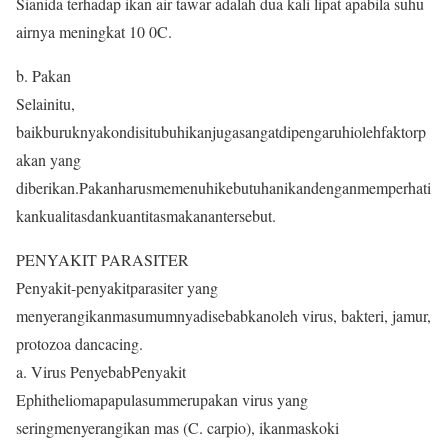
Sianida terhadap ikan air tawar adalah dua kali lipat apabila suhu
airnya meningkat 10 0C.
b. Pakan
Selainitu,
baikburuknyakondisitubuhikanjugasangatdipengaruhiolehfaktorp
akan yang
diberikan.Pakanharusmemenuhikebutuhanikandenganmemperhati
kankualitasdankuantitasmakanantersebut.
PENYAKIT PARASITER
Penyakit-penyakitparasiter yang
menyerangikanmasumumnyadisebabkanoleh virus, bakteri, jamur,
protozoa dancacing.
a. Virus PenyebabPenyakit
Ephitheliomapapulasummerupakan virus yang
seringmenyerangikan mas (C. carpio), ikanmaskoki