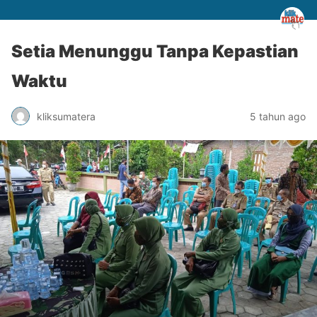
Setia Menunggu Tanpa Kepastian
Waktu
kliksumatera
5 tahun ago