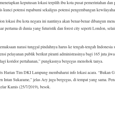
 menetapkan keputusan lokasi terpilih ibu kota pusat pemerintahan dan
sis kunci potensi rupabumi sekaligus potensi pengembangan kewilayah
lon lokasi ibu kota negara ini nantinya akan benar-benar dibangun men
ar pertama di dunia yang futuristik dan forest city seperti London, selai
pemaksaan narasi tunggal pindahnya harus ke tengah-tengah Indonesia se
isiensi pelayanan publik berikut piranti administrasinya bagi 165 juta j
agi koridor pertahanan,” pungkasnya bergegas menohok tanya.
aris Harian Tim DKI Lampung membaharui info lokasi acara. “Bukan G
en Intan Sukarame,” jelas Ary juga bergegas, di tempat yang sama. P
lar Kamis (25/7/2019), besok.