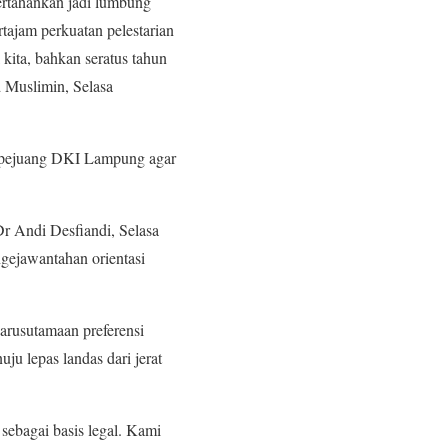
ertahankan jadi lumbung
ertajam perkuatan pelestarian
 kita, bahkan seratus tahun
 Muslimin, Selasa
uh pejuang DKI Lampung agar
r Andi Desfiandi, Selasa
gejawantahan orientasi
garusutamaan preferensi
u lepas landas dari jerat
sebagai basis legal. Kami