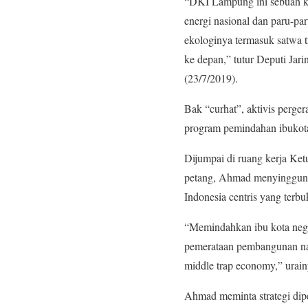
“DKI Lampung ini sebuah ke
energi nasional dan paru-paru
ekologinya termasuk satwa tr
ke depan,” tutur Deputi Ja
(23/7/2019).
Bak “curhat”, aktivis perge
program pemindahan ibukota 
Dijumpai di ruang kerja Ke
petang, Ahmad menyinggung m
Indonesia centris yang terb
“Memindahkan ibu kota negar
pemerataan pembangunan nas
middle trap economy,” urain
Ahmad meminta strategi dipe