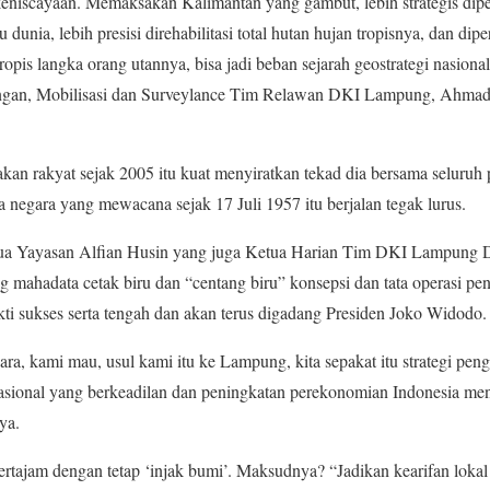
niscayaan. Memaksakan Kalimantan yang gambut, lebih strategis dip
 dunia, lebih presisi direhabilitasi total hutan hujan tropisnya, dan dip
opis langka orang utannya, bisa jadi beban sejarah geostrategi nasional
ringan, Mobilisasi dan Surveylance Tim Relawan DKI Lampung, Ahmad
rakan rakyat sejak 2005 itu kuat menyiratkan tekad dia bersama selur
negara yang mewacana sejak 17 Juli 1957 itu berjalan tegak lurus.
tua Yayasan Alfian Husin yang juga Ketua Harian Tim DKI Lampung D
ahadata cetak biru dan “centang biru” konsepsi dan tata operasi pen
ukti sukses serta tengah dan akan terus digadang Presiden Joko Widodo.
a, kami mau, usul kami itu ke Lampung, kita sepakat itu strategi pen
ional yang berkeadilan dan peningkatan perekonomian Indonesia menuj
ya.
rtajam dengan tetap ‘injak bumi’. Maksudnya? “Jadikan kearifan lokal 