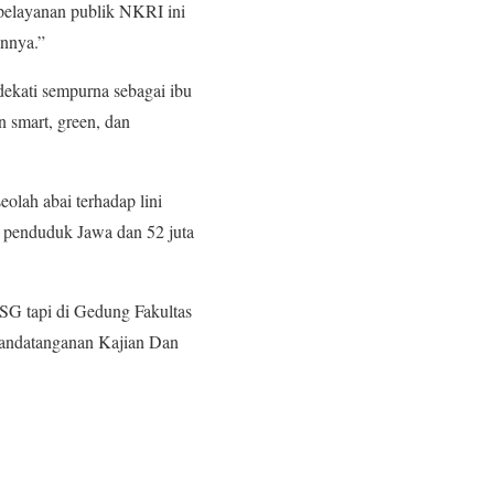
 pelayanan publik NKRI ini
annya.”
dekati sempurna sebagai ibu
n smart, green, dan
olah abai terhadap lini
iwa penduduk Jawa dan 52 juta
SG tapi di Gedung Fakultas
enandatanganan Kajian Dan