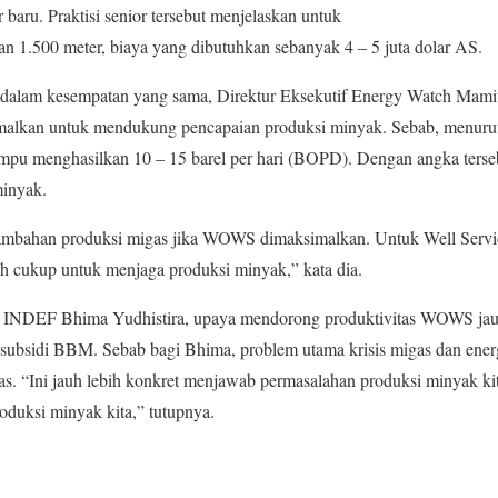
baru. Praktisi senior tersebut menjelaskan untuk
n 1.500 meter, biaya yang dibutuhkan sebanyak 4 – 5 juta dolar AS.
, dalam kesempatan yang sama, Direktur Eksekutif Energy Watch Mami
lkan untuk mendukung pencapaian produksi minyak. Sebab, menurut r
pu menghasilkan 10 – 15 barel per hari (BOPD). Dengan angka terse
inyak.
ambahan produksi migas jika WOWS dimaksimalkan. Untuk Well Service 
bih cukup untuk menjaga produksi minyak,” kata dia.
 INDEF Bhima Yudhistira, upaya mendorong produktivitas WOWS jauh
ubsidi BBM. Sebab bagi Bhima, problem utama krisis migas dan ener
. “Ini jauh lebih konkret menjawab permasalahan produksi minyak k
roduksi minyak kita,” tutupnya.