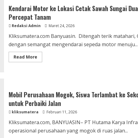
Herman
Deru
Kendarai Motor ke Lokasi Cetak Sawah Sungai Du
Serahkan
Santunan
Percepat Tanam
dan
Tekankan
Redaksi Admin
Maret 24, 2026
Sinergi
Pembangunan
Kliksumatera.com Banyuasin. Ditengah terik matahari,
dengan semangat mengendarai sepeda motor menuju...
Read
Read More
more
about
Kendarai
Motor
ke
Lokasi
Cetak
Sawah
Mobil Perusahaan Mogok, Siswa Terlambat ke Seko
Sungai
Dua,
untuk Perbaiki Jalan
Herman
Deru
kliksumatera
Februari 11, 2026
Dorong
Petani
Banyuasin
Kliksumatera.com, BANYUASIN– PT Hutama Karya Infra
Percepat
Tanam
operasional perusahaan yang mogok di ruas jalan...