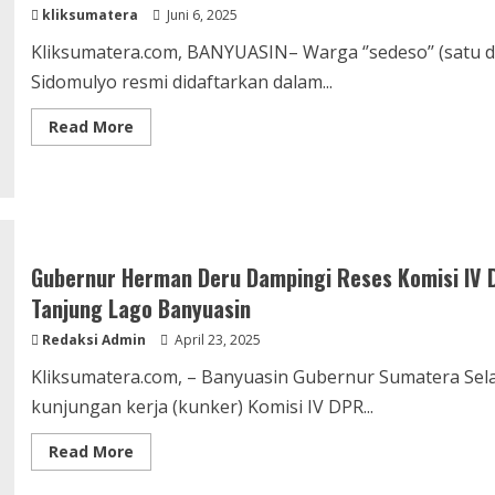
Peran
kliksumatera
Juni 6, 2025
Penting
Petani
dan
Kliksumatera.com, BANYUASIN– Warga ‘’sedeso’’ (satu de
PPL
dalam
Sidomulyo resmi didaftarkan dalam...
Meningkatkan
Produksi
Padi
Read
Read More
more
about
Melalui
Bumdes
Sidomulyo
Warga
‘’Sedeso’’
Daftarkan
Program
Gubernur Herman Deru Dampingi Reses Komisi IV D
Donasi
Tanjung Lago Banyuasin
Redaksi Admin
April 23, 2025
Kliksumatera.com, – Banyuasin Gubernur Sumatera Se
kunjungan kerja (kunker) Komisi IV DPR...
Read
Read More
more
about