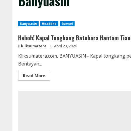
Banyuasin
Banyuasin
Headline
Sumsel
Heboh! Kapal Tongkang Batubara Hantam Tia
kliksumatera
April 23, 2026
Kliksumatera.com, BANYUASIN– Kapal tongkang p
Bentayan...
Read
Read More
more
about
Heboh!
Kapal
Tongkang
Batubara
Hantam
Tiang
Penyangga
Jembatan
PTPN7