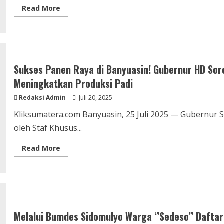
Read
Read More
more
about
Mobil
Perusahaan
Mogok,
Siswa
Terlambat
ke
Sukses Panen Raya di Banyuasin! Gubernur HD Sor
Sekolah,
PT
Meningkatkan Produksi Padi
HKI
Akui
Redaksi Admin
Juli 20, 2025
dan
Tambah
Alat
Kliksumatera.com Banyuasin, 25 Juli 2025 — Gubernur 
Berat
untuk
oleh Staf Khusus...
Perbaiki
Jalan
Read
Read More
more
about
Sukses
Panen
Raya
di
Banyuasin!
Gubernur
HD
Melalui Bumdes Sidomulyo Warga ‘’Sedeso’’ Dafta
Soroti