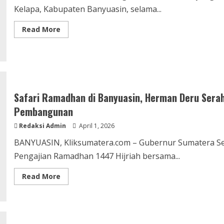
Kelapa, Kabupaten Banyuasin, selama...
Read
Read More
more
about
14
Tahun
Krisis
Air,
Warga
Kenten
Raya
Safari Ramadhan di Banyuasin, Herman Deru Sera
Akhirnya
Melawan
Pembangunan
Redaksi Admin
April 1, 2026
BANYUASIN, Kliksumatera.com – Gubernur Sumatera Sel
Pengajian Ramadhan 1447 Hijriah bersama...
Read
Read More
more
about
Safari
Ramadhan
di
Banyuasin,