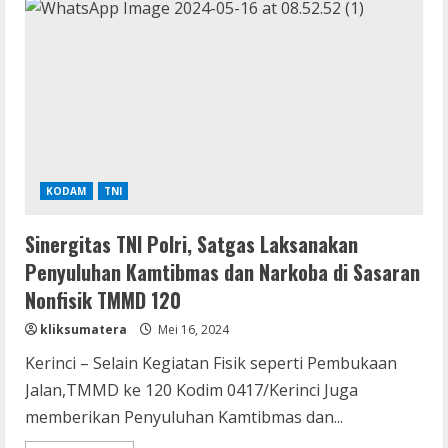
Kodim
0417/Kerinci
Berikan
Pelatihan
PBB
di
SD
194/III
Belui
Tinggi
KODAM
TNI
Sinergitas TNI Polri, Satgas Laksanakan
Penyuluhan Kamtibmas dan Narkoba di Sasaran
Nonfisik TMMD 120
kliksumatera
Mei 16, 2024
Kerinci – Selain Kegiatan Fisik seperti Pembukaan
Jalan,TMMD ke 120 Kodim 0417/Kerinci Juga
memberikan Penyuluhan Kamtibmas dan...