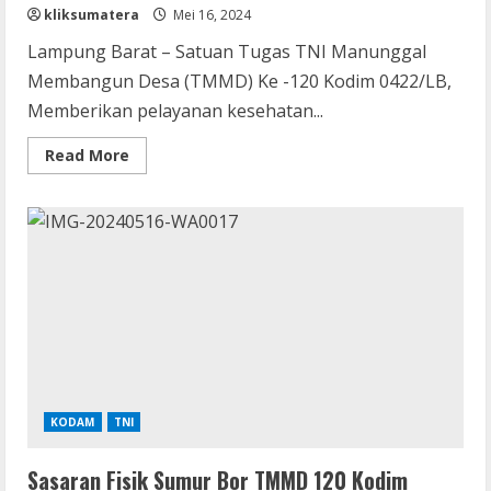
kliksumatera
Mei 16, 2024
Lampung Barat – Satuan Tugas TNI Manunggal
Membangun Desa (TMMD) Ke -120 Kodim 0422/LB,
Memberikan pelayanan kesehatan...
Read
Read More
more
about
Satgas
Kesehatan
Kodim
0422/LB
Berikan
Layanana
Kesehatan
Di
Titik
Sasaran
KODAM
TNI
Sasaran Fisik Sumur Bor TMMD 120 Kodim