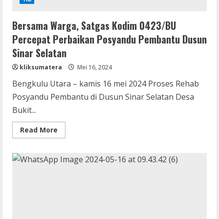
Warga
Dusun
Sinar
Bersama Warga, Satgas Kodim 0423/BU
Selatan
Percepat Perbaikan Posyandu Pembantu Dusun
Sinar Selatan
kliksumatera
Mei 16, 2024
Bengkulu Utara – kamis 16 mei 2024 Proses Rehab
Posyandu Pembantu di Dusun Sinar Selatan Desa
Bukit...
Read
Read More
more
about
Bersama
Warga,
Satgas
Kodim
0423/BU
Percepat
Perbaikan
Posyandu
Pembantu
Dusun
Sinar