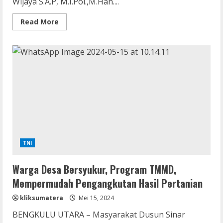
Wijaya S.A.P, M.I.Pol.,M.Han....
Read
Read More
more
about
TMMD
Kodim
0422/LB
Gotong-
Royong
Cor
Atap
MCK
Musholla
Al-
Hidayah
TNI
Warga Desa Bersyukur, Program TMMD,
Mempermudah Pengangkutan Hasil Pertanian
kliksumatera
Mei 15, 2024
BENGKULU UTARA – Masyarakat Dusun Sinar