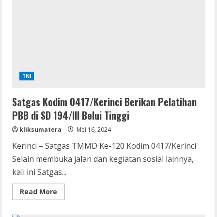
0421/LS
Adakan
Penyuluhan
Wesbang
Ke
Masyarakat
Desa
Budi
Lestari
TNI
Satgas Kodim 0417/Kerinci Berikan Pelatihan
PBB di SD 194/III Belui Tinggi
kliksumatera
Mei 16, 2024
Kerinci – Satgas TMMD Ke-120 Kodim 0417/Kerinci
Selain membuka jalan dan kegiatan sosial lainnya,
kali ini Satgas...
Read
Read More
more
about
Satgas