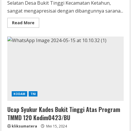
Selatan Desa Bukit Tinggi Kecamatan Ketahun,
sangat mengapresisai dengan dibangunnya sarana...
Read
Read More
more
about
Warga
Desa
Bersyukur,
Program
TMMD,
Mempermudah
Pengangkutan
Hasil
Pertanian
KODAM
TNI
Ucap Syukur Kades Bukit Tinggi Atas Program
TMMD 120 Kodim0423/BU
kliksumatera
Mei 15, 2024