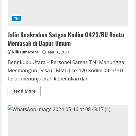
Selatan
TNI
Jalin Keakraban Satgas Kodim 0423/BU Bantu
Memasak di Dapur Umum
kliksumatera
Mei 16, 2024
Bengkuku Utara – Personel Satgas TNI Manunggal
Membangun Desa (TMMD) ke-120 Kodim 0423/BU
terus menunjukkan kepedulian dan...
Read
Read More
more
about
Jalin
Keakraban
Satgas
Kodim
0423/BU
Bantu
Memasak
di