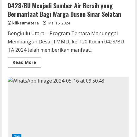
0423/BU Menjadi Sumber Air Bersih yang
Bermanfaat Bagi Warga Dusun Sinar Selatan
kliksumatera
Mei 16, 2024
Bengkulu Utara – Program Tentara Manunggal
Membangun Desa (TMMD) ke-120 Kodim 0423/BU
TA 2024 telah memberikan manfaat...
Read
Read More
more
about
Sasaran
Fisik
Sumur
Bor
TMMD
120
Kodim
0423/BU
Menjadi
Sumber
Air
Bersih
yang
Bermanfaat
Bagi
TNI