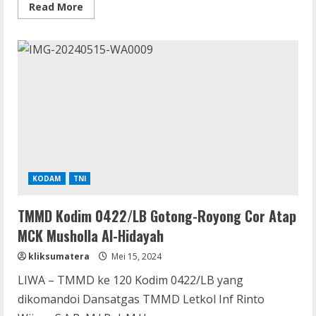
Read
Read More
more
about
Sinergitas
TNI
Polri,
Satgas
Laksanakan
Penyuluhan
Kamtibmas
dan
Narkoba
di
Sasaran
Nonfisik
TMMD
120
KODAM
TNI
TMMD Kodim 0422/LB Gotong-Royong Cor Atap
MCK Musholla Al-Hidayah
kliksumatera
Mei 15, 2024
LIWA – TMMD ke 120 Kodim 0422/LB yang
dikomandoi Dansatgas TMMD Letkol Inf Rinto