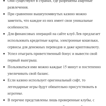
Они существуют в странах, где разрешены азартные
развлечения.
При сравнении вышеупомянутых казино можно
заметить, что каждое из них имеет свои уникальные
особенности.
Для финансовых операций на сайте клуб Лев предлагает
использовать кредитные карты, электронные кошельки,
сервисы для денежных переводов и даже криптовалюту.
Успел отыграть приветственный бонус и вывести свой
первый выигрыш.
Пользоваться ими можно каждые 15 минут и постепенно
увеличивать свой баланс.
Если казино использует оригинальный софт, то
легендарные игры будут обязательно присутствовать в
игротеке.
В перечне представлены лишь проверенные клубы, с