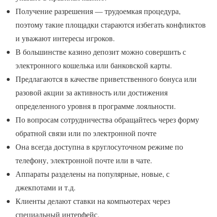
Получение разрешения — трудоемкая процедура,
поэтому такие площадки стараются избегать конфликтов
и уважают интересы игроков.
В большинстве казино депозит можно совершить с
электронного кошелька или банковской карты.
Предлагаются в качестве приветственного бонуса или
разовой акции за активность или достижения
определенного уровня в программе лояльности.
По вопросам сотрудничества обращайтесь через форму
обратной связи или по электронной почте
Она всегда доступна в круглосуточном режиме по
телефону, электронной почте или в чате.
Аппараты разделены на популярные, новые, с
джекпотами и т.д.
Клиенты делают ставки на компьютерах через
специальный интерфейс.