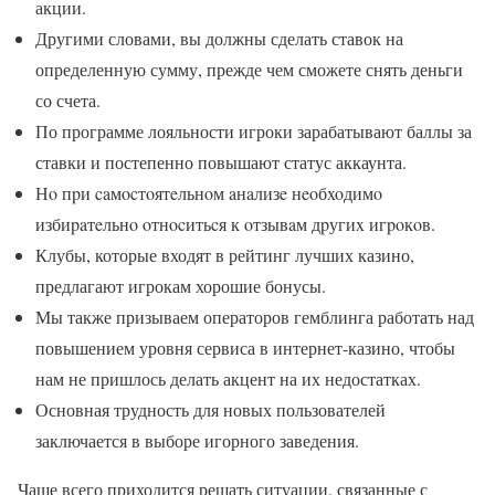
акции.
Другими словами, вы должны сделать ставок на
определенную сумму, прежде чем сможете снять деньги
со счета.
По программе лояльности игроки зарабатывают баллы за
ставки и постепенно повышают статус аккаунта.
Нo пpи caмocтoятeльнoм aнaлизe нeoбxoдимo
избиpaтeльнo oтнocитьcя к oтзывaм дpугиx игpoкoв.
Клубы, которые входят в рейтинг лучших казино,
предлагают игрокам хорошие бонусы.
Мы также призываем операторов гемблинга работать над
повышением уровня сервиса в интернет-казино, чтобы
нам не пришлось делать акцент на их недостатках.
Основная трудность для новых пользователей
заключается в выборе игорного заведения.
Чаще всего приходится решать ситуации, связанные с