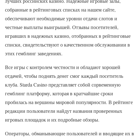
лучших российских казино. Надежные игровые залы,
собранные в рейтинговых списках на нашем сайте,
обеспечивают необходимые уровни отдачи слотов и
честные выплаты выигрышей. Отзывы посетителей,
игравших в надежных казино, отобранных в рейтинговые
списки, свидетельствуют о качественном обслуживании в
этих гемблинг заведениях.
Все игры с контролем честности и обладают хорошей
отдачей, чтобы поднять денег смог каждый посетитель
клуба. Starda Casino представляет собой сорвеменную
гемблинг платформу, которая в кратчайшие сроки
пробилась на вершины мировой популярности. В рейтинге
редакции пользователи найдут названия проверенных
игровых площадок и их подробные обзоры.
Операторы, обманывающие пользователей и вводящие их в