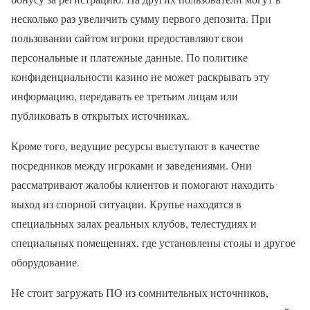
несколько раз увеличить сумму первого депозита. При
пользовании сайтом игроки предоставляют свои
персональные и платежные данные. По политике
конфиденциальности казино не может раскрывать эту
информацию, передавать ее третьим лицам или
публиковать в открытых источниках.
Кроме того, ведущие ресурсы выступают в качестве
посредников между игроками и заведениями. Они
рассматривают жалобы клиентов и помогают находить
выход из спорной ситуации. Крупье находятся в
специальных залах реальных клубов, телестудиях и
специальных помещениях, где установлены столы и другое
оборудование.
Не стоит загружать ПО из сомнительных источников,