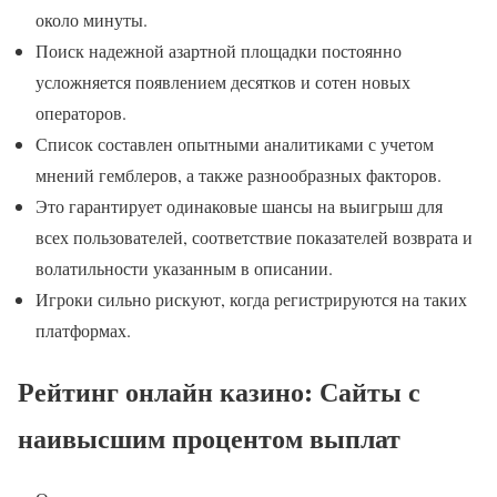
около минуты.
Поиск надежной азартной площадки постоянно
усложняется появлением десятков и сотен новых
операторов.
Список составлен опытными аналитиками с учетом
мнений гемблеров, а также разнообразных факторов.
Это гарантирует одинаковые шансы на выигрыш для
всех пользователей, соответствие показателей возврата и
волатильности указанным в описании.
Игроки сильно рискуют, когда регистрируются на таких
платформах.
Рейтинг онлайн казино: Сайты с
наивысшим процентом выплат