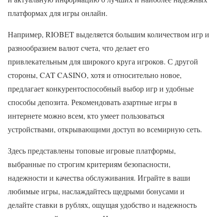
платформах для игры онлайн.
Например, RIOBET выделяется большим количеством игр и
разнообразием валют счета, что делает его
привлекательным для широкого круга игроков. С другой
стороны, CAT CASINO, хотя и относительно новое,
предлагает конкурентоспособный выбор игр и удобные
способы депозита. Рекомендовать азартные игры в
интернете можно всем, кто умеет пользоваться
устройствами, открывающими доступ во всемирную сеть.
Здесь представлены топовые игровые платформы,
выбранные по строгим критериям безопасности,
надежности и качества обслуживания. Играйте в ваши
любимые игры, наслаждайтесь щедрыми бонусами и
делайте ставки в рублях, ощущая удобство и надежность