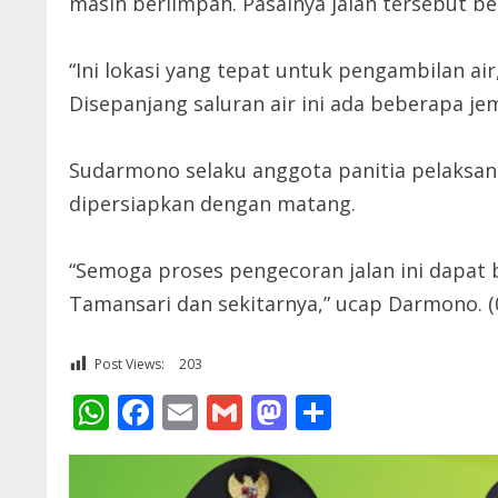
masih berlimpah. Pasalnya jalan tersebut b
“Ini lokasi yang tepat untuk pengambilan ai
Disepanjang saluran air ini ada beberapa je
Sudarmono selaku anggota panitia pelaksa
dipersiapkan dengan matang.
“Semoga proses pengecoran jalan ini dapat
Tamansari dan sekitarnya,” ucap Darmono. (
Post Views:
203
WhatsApp
Facebook
Email
Gmail
Mastodon
Share