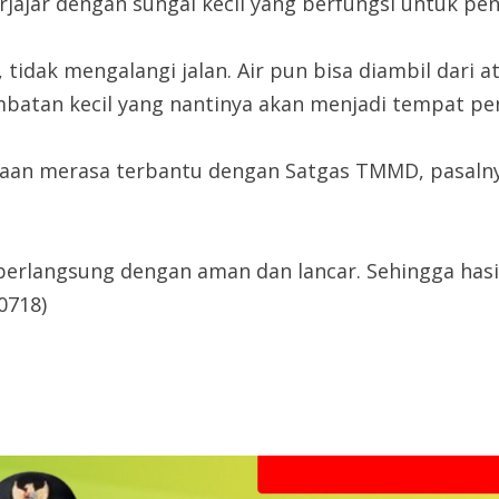
erjajar dengan sungai kecil yang berfungsi untuk p
r, tidak mengalangi jalan. Air pun bisa diambil dar
mbatan kecil yang nantinya akan menjadi tempat pen
naan merasa terbantu dengan Satgas TMMD, pasalny
 berlangsung dengan aman dan lancar. Sehingga has
0718)