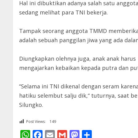
Hal ini dibuktikan adanya salah satu angg
sedang melihat para TNI bekerja.
Tampak seorang anggota TMMD memberikan 
adalah sebuah panggilan jiwa yang ada dala
Diungkapkan olehnya juga, anak anak harus 
mengajarkan kebaikan kepada putra dan put
“Selama ini TNI dikenal dengan seram karen
hatiku selembut salju dik,“ tuturnya, saat 
Silungko.
Post Views:
149
WhatsApp
Facebook
Email
Gmail
Mastodon
Share