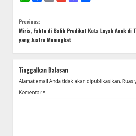
C
Previous:
Miris, Fakta di Balik Predikat Kota Layak Anak d
o
yang Justru Meningkat
n
t
Tinggalkan Balasan
i
Alamat email Anda tidak akan dipublikasikan.
Ruas 
n
Komentar
*
u
e
R