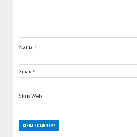
e
a
d
i
Nama
*
n
g
Email
*
Situs Web