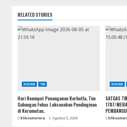
RELATED STORIES
KODAM
TNI
KODAM
Hari Keempat Penanganan Karhutla, Tim
SATGAS TM
Gabungan Fokus Laksanakan Pendinginan
1707/MER
di Kerumutan.
PEMBANGU
kliksumatera
Agustus 5, 2026
kliksumat