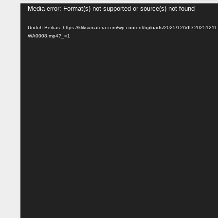
Pemutar
Media error: Format(s) not supported or source(s) not found
Video
Unduh Berkas: https://kliksumatera.com/wp-content/uploads/2025/12/VID-20251211
WA0008.mp4?_=1