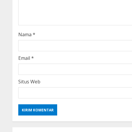
a
d
i
Nama
*
n
g
Email
*
Situs Web