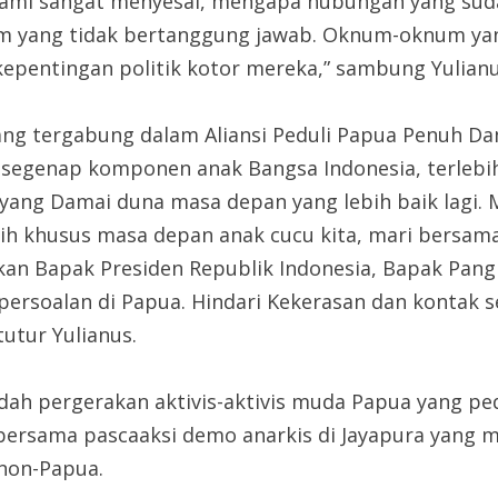
 kami sangat menyesal, mengapa hubungan yang sud
 yang tidak bertanggung jawab. Oknum-oknum yang
pentingan politik kotor mereka,” sambung Yulianu
 yang tergabung dalam Aliansi Peduli Papua Penuh 
k segenap komponen anak Bangsa Indonesia, terlebi
ang Damai duna masa depan yang lebih baik lagi. Ma
ebih khusus masa depan anak cucu kita, mari bersam
akan Bapak Presiden Republik Indonesia, Bapak Pang
 persoalan di Papua. Hindari Kekerasan dan kontak 
tutur Yulianus.
dah pergerakan aktivis-aktivis muda Papua yang p
tif bersama pascaaksi demo anarkis di Jayapura yan
 non-Papua.