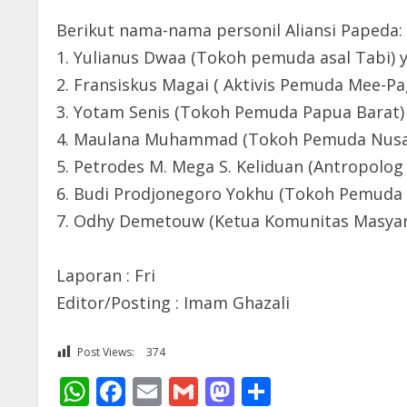
Berikut nama-nama personil Aliansi Papeda:
1. Yulianus Dwaa (Tokoh pemuda asal Tabi) y
2. Fransiskus Magai ( Aktivis Pemuda Mee-Pa
3. Yotam Senis (Tokoh Pemuda Papua Barat)
4. Maulana Muhammad (Tokoh Pemuda Nusan
5. Petrodes M. Mega S. Keliduan (Antropol
6. Budi Prodjonegoro Yokhu (Tokoh Pemuda 
7. Odhy Demetouw (Ketua Komunitas Masyara
Laporan : Fri
Editor/Posting : Imam Ghazali
Post Views:
374
WhatsApp
Facebook
Email
Gmail
Mastodon
Share