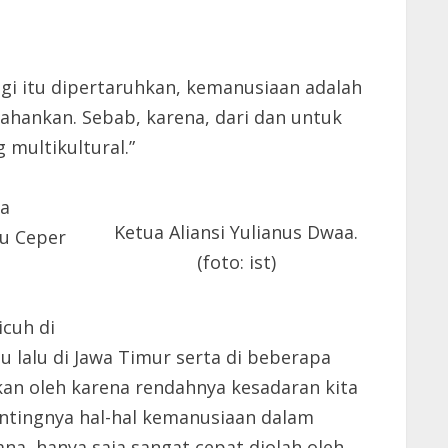
gi itu dipertaruhkan, kemanusiaan adalah
ahankan. Sebab, karena, dari dan untuk
 multikultural.”
ua
Ketua Aliansi Yulianus Dwaa.
tu Ceper
(foto: ist)
cuh di
 lalu di Jawa Timur serta di beberapa
kan oleh karena rendahnya kesadaran kita
entingnya hal-hal kemanusiaan dalam
na, hanya saja sangat cepat diolah oleh