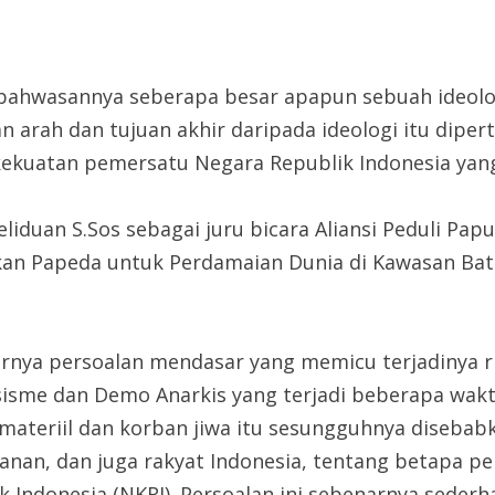
 bahwasannya seberapa besar apapun sebuah ideolo
arah dan tujuan akhir daripada ideologi itu dipert
kekuatan pemersatu Negara Republik Indonesia yang
iduan S.Sos sebagai juru bicara Aliansi Peduli Pap
akan Papeda untuk Perdamaian Dunia di Kawasan Ba
nya persoalan mendasar yang memicu terjadinya ri
sme dan Demo Anarkis yang terjadi beberapa waktu
ateriil dan korban jiwa itu sesungguhnya disebab
manan, dan juga rakyat Indonesia, tentang betapa p
Indonesia (NKRI). Persoalan ini sebenarnya sederha