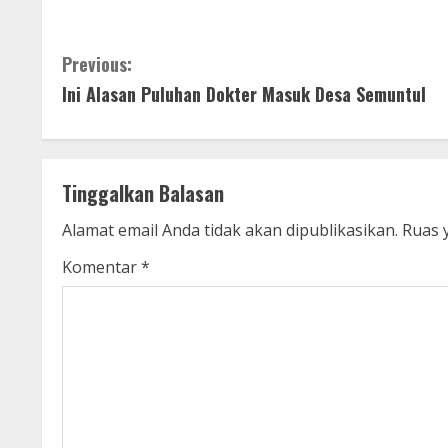
C
Previous:
Ini Alasan Puluhan Dokter Masuk Desa Semuntul
o
n
t
Tinggalkan Balasan
i
Alamat email Anda tidak akan dipublikasikan.
Ruas 
n
Komentar
*
u
e
R
e