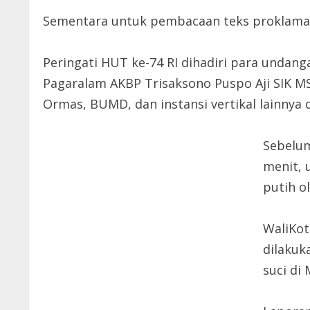
Sementara untuk pembacaan teks proklamasi
Peringati HUT ke-74 RI dihadiri para undan
Pagaralam AKBP Trisaksono Puspo Aji SIK M
Ormas, BUMD, dan instansi vertikal lainnya
Sebelum
menit, 
putih o
WaliKot
dilakuk
suci di