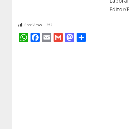
Laporan 
Editor/
Post Views:
352
WhatsApp
Facebook
Email
Gmail
Mastodon
Share