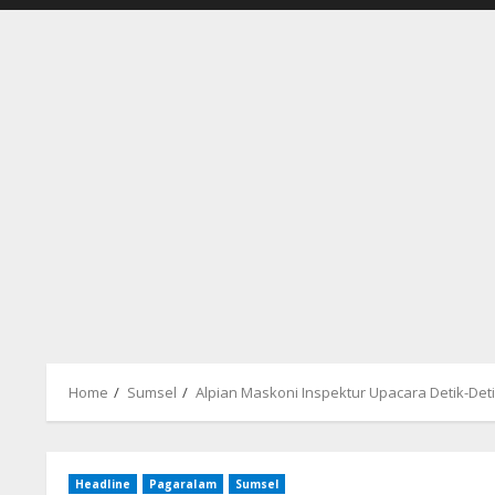
Home
Sumsel
Alpian Maskoni Inspektur Upacara Detik-De
Headline
Pagaralam
Sumsel