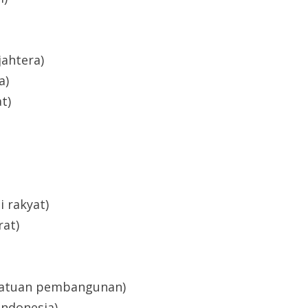
jahtera)
a)
t)
i rakyat)
rat)
ersatuan pembangunan)
indonesia).