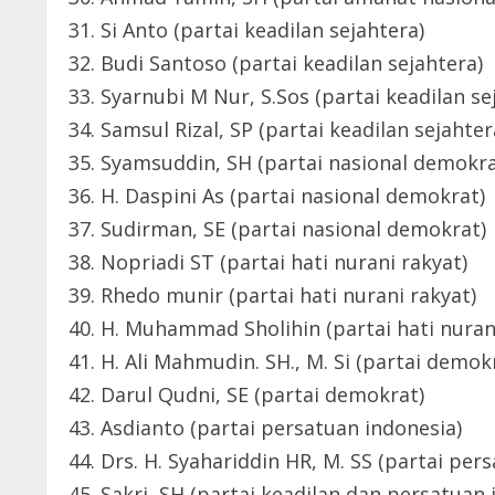
31. Si Anto (partai keadilan sejahtera)
32. Budi Santoso (partai keadilan sejahtera)
33. Syarnubi M Nur, S.Sos (partai keadilan se
34. Samsul Rizal, SP (partai keadilan sejahter
35. Syamsuddin, SH (partai nasional demokra
36. H. Daspini As (partai nasional demokrat)
37. Sudirman, SE (partai nasional demokrat)
38. Nopriadi ST (partai hati nurani rakyat)
39. Rhedo munir (partai hati nurani rakyat)
40. H. Muhammad Sholihin (partai hati nuran
41. H. Ali Mahmudin. SH., M. Si (partai demok
42. Darul Qudni, SE (partai demokrat)
43. Asdianto (partai persatuan indonesia)
44. Drs. H. Syahariddin HR, M. SS (partai p
45. Sakri, SH (partai keadilan dan persatuan 