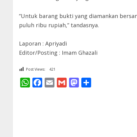
“Untuk barang bukti yang diamankan bersam
puluh ribu rupiah,” tandasnya.
Laporan : Apriyadi
Editor/Posting : Imam Ghazali
Post Views:
421
WhatsApp
Facebook
Email
Gmail
Mastodon
Share