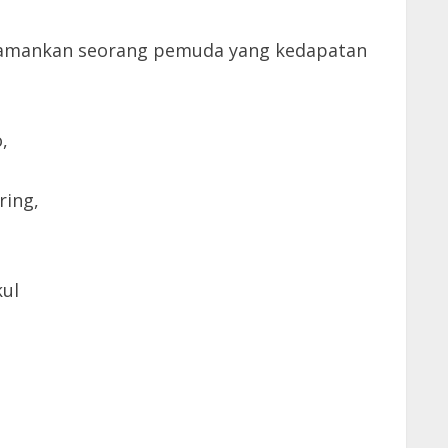
gamankan seorang pemuda yang kedapatan
,
ring,
kul