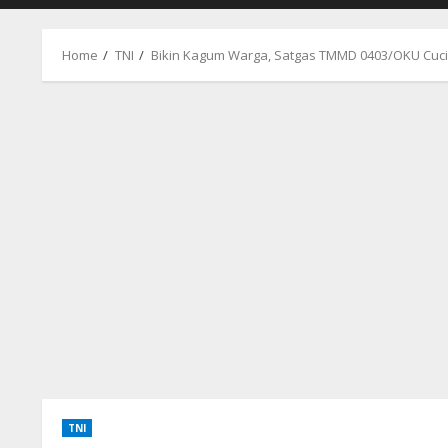
Home
TNI
Bikin Kagum Warga, Satgas TMMD 0403/OKU Cuci 
TNI