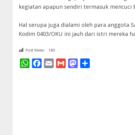
kegiatan apapun sendiri termasuk mencuci b
Hal serupa juga dialami oleh para anggota
Kodim 0403/OKU ini jauh dari istri mereka h
Post Views:
180
WhatsApp
Facebook
Email
Gmail
Mastodon
Share