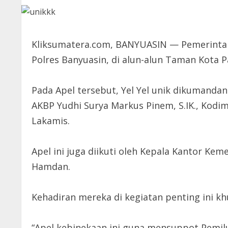
Kliksumatera.com, BANYUASIN — Pemerintah
Polres Banyuasin, di alun-alun Taman Kota Pa
Pada Apel tersebut, Yel Yel unik dikumanda
AKBP Yudhi Surya Markus Pinem, S.IK., Kodim
Lakamis.
Apel ini juga diikuti oleh Kepala Kantor Kem
Hamdan.
Kehadiran mereka di kegiatan penting ini 
“Apel kebinekaan ini guna mensuppot Pemilu