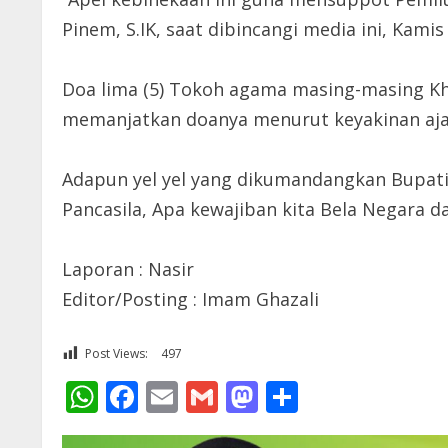
Pinem, S.IK, saat dibincangi media ini, Kamis 
Doa lima (5) Tokoh agama masing-masing Kha
memanjatkan doanya menurut keyakinan aja
Adapun yel yel yang dikumandangkan Bupati B
Pancasila, Apa kewajiban kita Bela Negara d
Laporan : Nasir
Editor/Posting : Imam Ghazali
Post Views:
497
WhatsApp
Facebook
Email
Gmail
Mastodon
Share