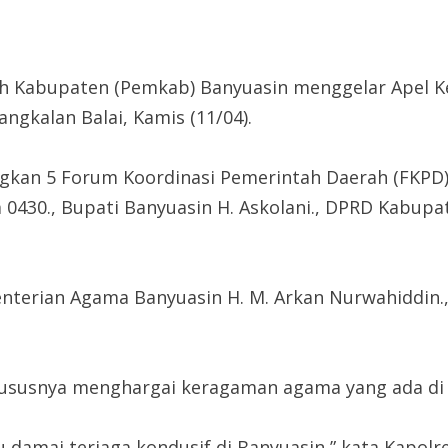
 Kabupaten (Pemkab) Banyuasin menggelar Apel Ke
ngkalan Balai, Kamis (11/04).
ngkan 5 Forum Koordinasi Pemerintah Daerah (FKPD) 
 0430., Bupati Banyuasin H. Askolani., DPRD Kabupa
enterian Agama Banyuasin H. M. Arkan Nurwahiddin., 
khususnya menghargai keragaman agama yang ada di
 damai terjaga kondusif di Banyuasin,” kata Kapol