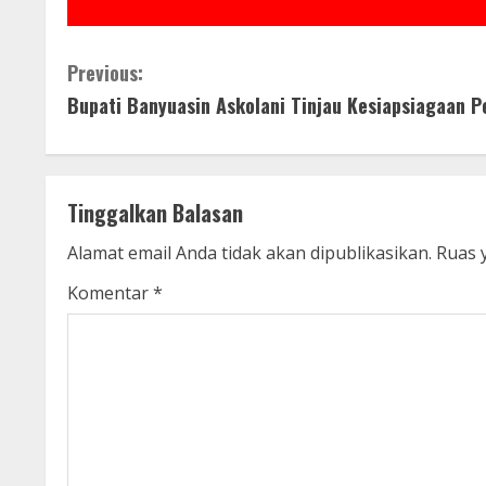
C
Previous:
Bupati Banyuasin Askolani Tinjau Kesiapsiagaan Pe
o
n
t
Tinggalkan Balasan
i
Alamat email Anda tidak akan dipublikasikan.
Ruas 
n
Komentar
*
u
e
R