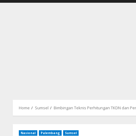
Home
Sumsel
Bimbingan Teknis Perhitungan TKDN dan Pe
Nasional
Palembang
Sumsel