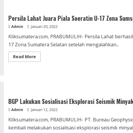
9
RT
dan
3
Persila Lahat Juara Piala Soeratin U-17 Zona Sums
RW
Datangi
Admin
Januari 20, 2022
PT
BGP
Kliksumatera.com, PRABUMULIH- Persila Lahat berhasil 
17 Zona Sumatera Selatan setelah mengalahkan...
Read
Read More
more
about
Persila
Lahat
Juara
Piala
Soeratin
U-
17
Zona
BGP Lakukan Sosialisasi Eksplorasi Seismik Miny
Sumsel
Admin
Januari 12, 2022
Kliksumatera.com, PRABUMULIH- PT. Bureau Geophysical
kembali melakukan sosialisasi eksplorasi seismik minyak