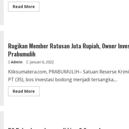
Read
Read More
more
about
BGP
Lakukan
Sosialisasi
Eksplorasi
Seismik
Minyak
di
Rugikan Member Ratusan Juta Rupiah, Owner Inves
Kecamatan
Lembak
Prabumulih
Admin
Januari 6, 2022
Kliksumatera.com, PRABUMULIH– Satuan Reserse Krimin
PT (35), bos investasi bodong menjadi tersangka,...
Read
Read More
more
about
Rugikan
Member
Ratusan
Juta
Rupiah,
Owner
Investasi