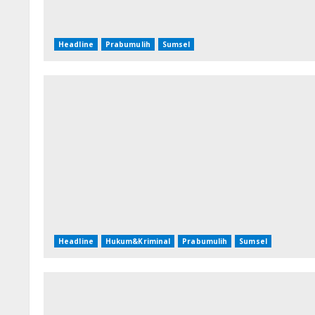
Headline
Prabumulih
Sumsel
Headline
Hukum&Kriminal
Prabumulih
Sumsel