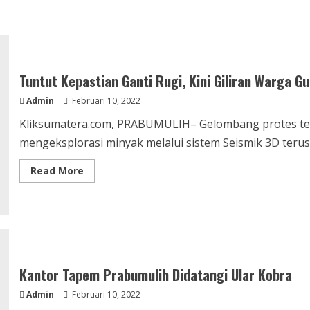
Tuntut Kepastian Ganti Rugi, Kini Giliran Warga 
Admin
Februari 10, 2022
Kliksumatera.com, PRABUMULIH– Gelombang protes te
mengeksplorasi minyak melalui sistem Seismik 3D terus.
Read
Read More
more
about
Tuntut
Kepastian
Ganti
Rugi,
Kini
Giliran
Warga
Gunung
Kantor Tapem Prabumulih Didatangi Ular Kobra
Kemala
Datangi
Admin
Februari 10, 2022
PT.
BGP