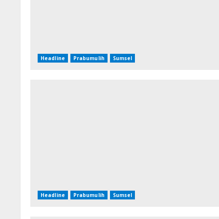
Headline
Prabumulih
Sumsel
Headline
Prabumulih
Sumsel