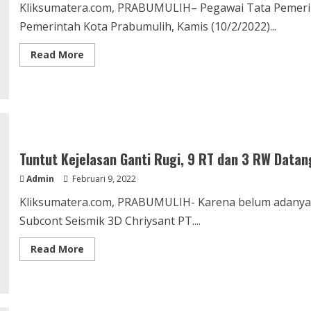
Kliksumatera.com, PRABUMULIH– Pegawai Tata Pemerin
Pemerintah Kota Prabumulih, Kamis (10/2/2022)...
Read
Read More
more
about
Kantor
Tapem
Prabumulih
Didatangi
Ular
Kobra
Tuntut Kejelasan Ganti Rugi, 9 RT dan 3 RW Datan
Admin
Februari 9, 2022
Kliksumatera.com, PRABUMULIH- Karena belum adanya k
Subcont Seismik 3D Chriysant PT....
Read
Read More
more
about
Tuntut
Kejelasan
Ganti
Rugi,