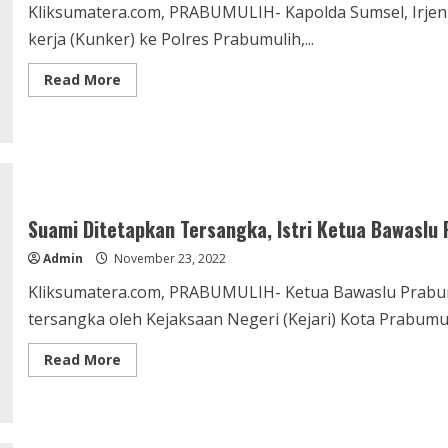
Kliksumatera.com, PRABUMULIH- Kapolda Sumsel, Irje
kerja (Kunker) ke Polres Prabumulih,...
Read
Read More
more
about
Ridho
Yahya
Ikut
Sambut
Kunker
Kapolda
Sumsel
ke
Suami Ditetapkan Tersangka, Istri Ketua Bawaslu
Polres
Prabumulih
Admin
November 23, 2022
Kliksumatera.com, PRABUMULIH- Ketua Bawaslu Prabumu
tersangka oleh Kejaksaan Negeri (Kejari) Kota Prabumuli
Read
Read More
more
about
Suami
Ditetapkan
Tersangka,
Istri