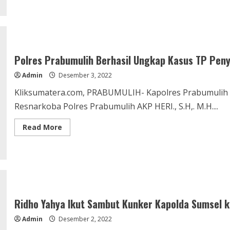
about
Perampok
Bersenpi
Satroni
Alfamart
Jalan
Lingkar
Prabumulih,
Polres Prabumulih Berhasil Ungkap Kasus TP Pen
Puluhan
Juta
Admin
Desember 3, 2022
Rupiah
dan
Rokok
Kliksumatera.com, PRABUMULIH- Kapolres Prabumulih AK
Berbagai
Merk
Resnarkoba Polres Prabumulih AKP HERI., S.H,. M.H....
Ludes
Read
Read More
more
about
Polres
Prabumulih
Berhasil
Ungkap
Kasus
TP
Penyalahgunaan
Narkoba
Ridho Yahya Ikut Sambut Kunker Kapolda Sumsel k
Admin
Desember 2, 2022