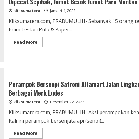
Dipecat Sepihak, Jumat Besok Jumat Para Mantan
kliksumatera
Januari 4, 2023
Kliksumatera.com, PRABUMULIH- Sebanyak 15 orang t
Enim Lestari Pulp & Paper...
Read
Read More
more
about
Dipecat
Sepihak,
Jumat
Besok
Jumat
Para
Mantan
Perampok Bersenpi Satroni Alfamart Jalan Lingka
Karyawan
Akan
Berbagai Merk Ludes
Gelar
Demo
kliksumatera
Desember 22, 2022
di
PT
TEL
Kliksumatera.com, PRABUMULIH- Aksi perampokan kemba
Kali ini perampok bersenjata api (senpi)...
Read
Read More
more