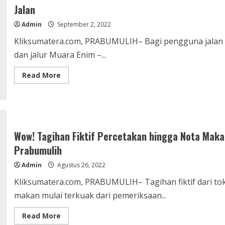
Jalan
Admin
September 2, 2022
Kliksumatera.com, PRABUMULIH– Bagi pengguna jalan ya
dan jalur Muara Enim –...
Read
Read More
more
about
Hati-
hati!
Saat
Melintasi
Jalur
Lintas
Wow! Tagihan Fiktif Percetakan hingga Nota Mak
Prabumulih
–
Prabumulih
Baturaja,
Banyak
Admin
Agustus 26, 2022
Lubang
Kerukan
Perbaikan
Kliksumatera.com, PRABUMULIH– Tagihan fiktif dari tok
Jalan
makan mulai terkuak dari pemeriksaan...
Read
Read More
more