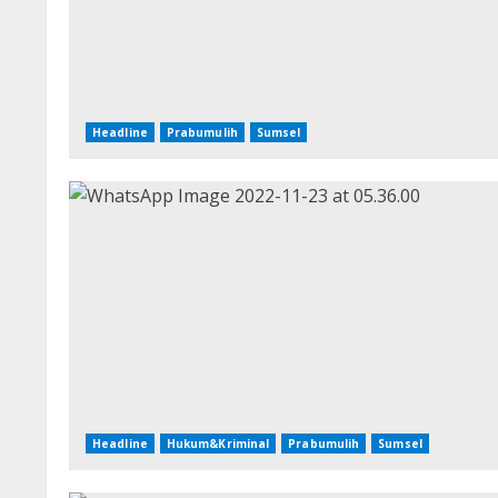
Headline
Prabumulih
Sumsel
Headline
Hukum&Kriminal
Prabumulih
Sumsel