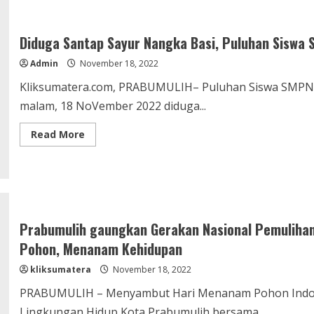
Ketua
Bawaslu
Prabumulih
Pingsan
Diduga Santap Sayur Nangka Basi, Puluhan Siswa
Admin
November 18, 2022
Kliksumatera.com, PRABUMULIH– Puluhan Siswa SMPN 1
malam, 18 NoVember 2022 diduga...
Read
Read More
more
about
Diduga
Santap
Sayur
Nangka
Basi,
Puluhan
Siswa
Prabumulih gaungkan Gerakan Nasional Pemulihan
SMPN
12
Pohon, Menanam Kehidupan
Keracunan
Massal
kliksumatera
November 18, 2022
PRABUMULIH – Menyambut Hari Menanam Pohon Indone
Lingkungan Hidup Kota Prabumulih bersama...