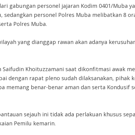
 dari gabungan personel jajaran Kodim 0401/Muba ya
u, sedangkan personel Polres Muba melibatkan 8 or
serta Polres Muba.
– wilayah yang dianggap rawan akan adanya kerusuha
Saifudin Khoituzzamani saat dikonfitmasi awak m
pai dengan rapat pleno sudah dilaksanakan, pihak
ba memang benar-benar aman dan serta Kondusif se
tauan sejauh ini tidak ada perlakuan khusus sepanj
aian Pemilu kemarin.