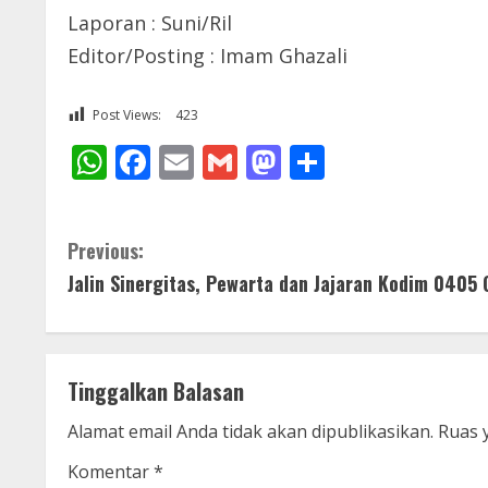
Laporan : Suni/Ril
Editor/Posting : Imam Ghazali
Post Views:
423
WhatsApp
Facebook
Email
Gmail
Mastodon
Share
C
Previous:
Jalin Sinergitas, Pewarta dan Jajaran Kodim 0405
o
n
t
Tinggalkan Balasan
i
Alamat email Anda tidak akan dipublikasikan.
Ruas 
n
Komentar
*