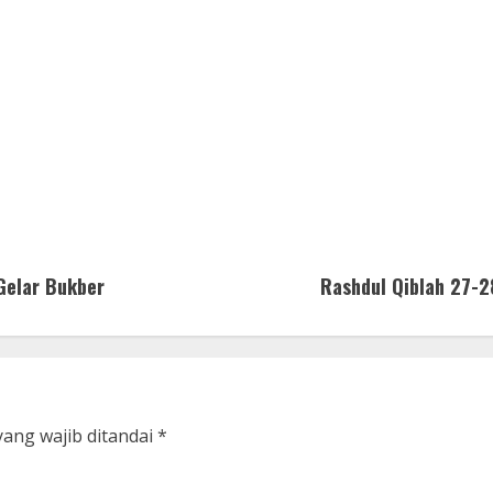
 Gelar Bukber
Rashdul Qiblah 27-2
yang wajib ditandai
*