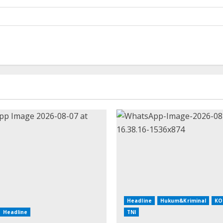
Headline
Hukum&Kriminal
KO
Headline
TNI