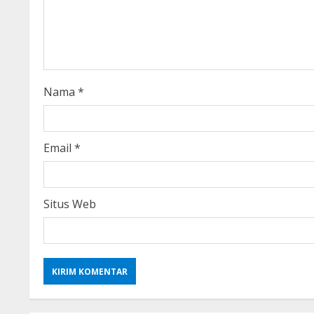
a
d
i
Nama
*
n
g
Email
*
Situs Web