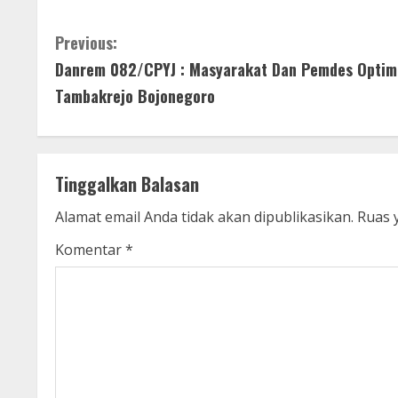
C
Previous:
Danrem 082/CPYJ : Masyarakat Dan Pemdes Optim
o
Tambakrejo Bojonegoro
n
t
Tinggalkan Balasan
i
Alamat email Anda tidak akan dipublikasikan.
Ruas 
n
Komentar
*
u
e
R
e