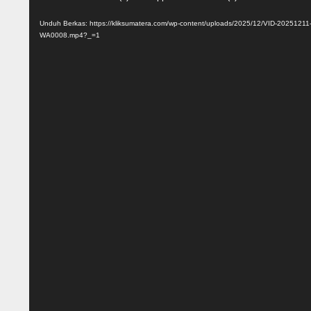
Video
Unduh Berkas: https://kliksumatera.com/wp-content/uploads/2025/12/VID-20251211
WA0008.mp4?_=1