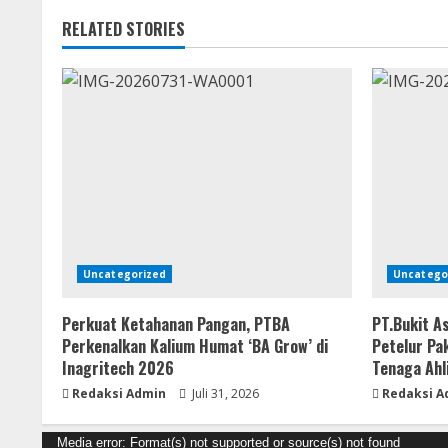
RELATED STORIES
Uncategorized
Uncatego
Perkuat Ketahanan Pangan, PTBA
​PT.Bukit 
Perkenalkan Kalium Humat ‘BA Grow’ di
Petelur Pa
Inagritech 2026
Tenaga Ahl
Redaksi Admin
Juli 31, 2026
Redaksi A
Pemutar
Media error: Format(s) not supported or source(s) not found