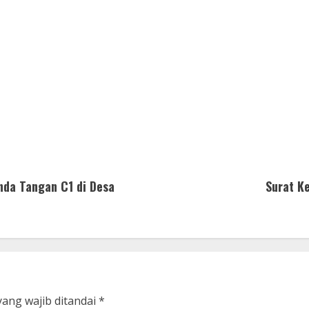
nda Tangan C1 di Desa
Surat K
yang wajib ditandai
*