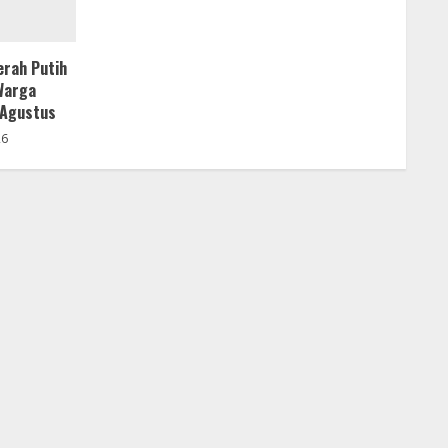
rah Putih
 Warga
 Agustus
26