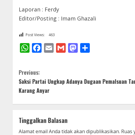
Laporan : Ferdy
Editor/Posting : Imam Ghazali
Post Views:
463
WhatsApp
Facebook
Email
Gmail
Mastodon
Share
C
Previous:
Saksi Partai Ungkap Adanya Dugaan Pemalsuan Ta
o
Karang Anyar
n
t
Tinggalkan Balasan
i
Alamat email Anda tidak akan dipublikasikan.
Ruas 