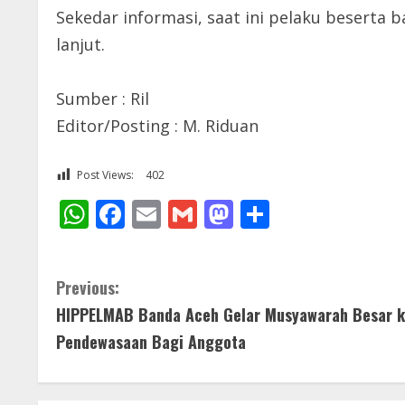
Sekedar informasi, saat ini pelaku beserta
lanjut.
Sumber : Ril
Editor/Posting : M. Riduan
Post Views:
402
WhatsApp
Facebook
Email
Gmail
Mastodon
Share
C
Previous:
HIPPELMAB Banda Aceh Gelar Musyawarah Besar ke
o
Pendewasaan Bagi Anggota
n