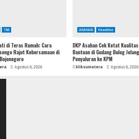
TNI
ASAHAN
Headline
ti di Teras Rumah: Cara
DKP Asahan Cek Ketat Kualitas
songo Rajut Kebersamaan di
Bantuan di Gudang Bulog Jelan
Bojonegoro
Penyaluran ke KPM
era
Agustus 6, 2026
kliksumatera
Agustus 6, 2026
-