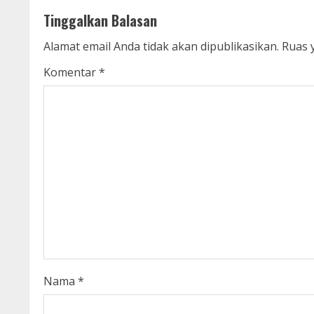
t
Tinggalkan Balasan
i
Alamat email Anda tidak akan dipublikasikan.
Ruas 
n
Komentar
*
u
e
R
e
a
d
i
Nama
*
n