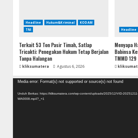
Headline
Hukum&Kriminal
KODAM
TNI
Headline
Terkait 53 Ton Pasir Timah, Satlap
Menyapa Ha
Tricakti: Penegakan Hukum Tetap Berjalan
Babinsa Ke
Tanpa Halangan
TMMD 129 
kliksumatera
Agustus 6, 2026
kliksumat
Pemutar
Media error: Format(s) not supported or source(s) not found
Video
Unduh Berkas: https://kliksumatera.com/wp-content/uploads/2025/12/VID-20251211
WA0008.mp4?_=1