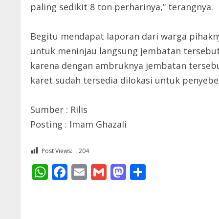
paling sedikit 8 ton perharinya,” terangnya.
Begitu mendapat laporan dari warga pihakn
untuk meninjau langsung jembatan tersebu
karena dengan ambruknya jembatan tersebut
karet sudah tersedia dilokasi untuk penyeb
Sumber : Rilis
Posting : Imam Ghazali
Post Views:
204
WhatsApp
Facebook
Email
Gmail
Mastodon
Share