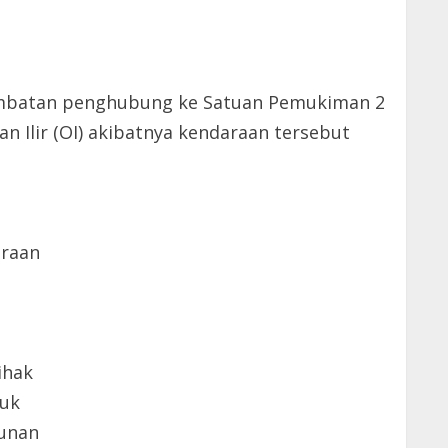
jembatan penghubung ke Satuan Pemukiman 2
 Ilir (OI) akibatnya kendaraan tersebut
araan
ihak
tuk
bunan