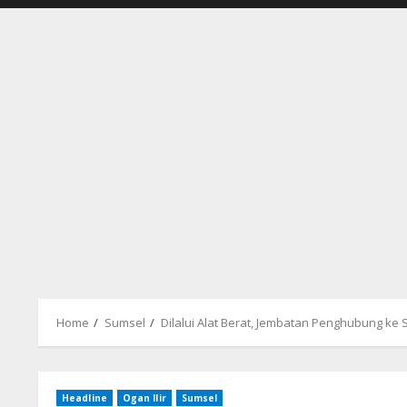
Home
Sumsel
Dilalui Alat Berat, Jembatan Penghubung k
Headline
Ogan Ilir
Sumsel