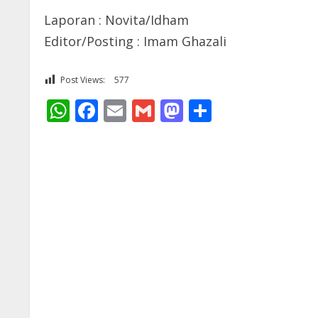
Laporan : Novita/Idham
Editor/Posting : Imam Ghazali
Post Views:
577
WhatsApp
Facebook
Email
Gmail
Mastodon
Share