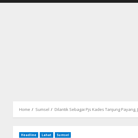
Home
Sumsel
Dilantik Sebagai Pjs Kades Tanjung Payang,
Headline
Lahat
Sumsel