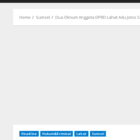
Home
Sumsel
Dua Oknum Anggota DPRD Lahat Adu Jotos S
Headline
Hukum&Kriminal
Lahat
Sumsel