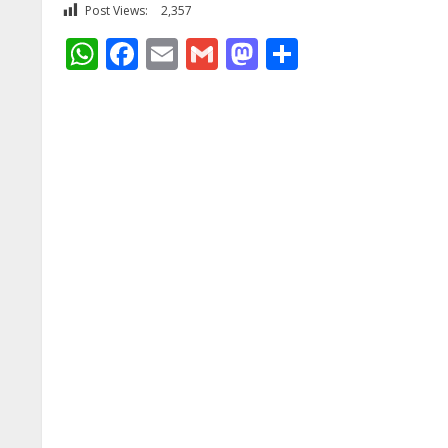
Post Views:
2,357
WhatsApp
Facebook
Email
Gmail
Mastodon
Share