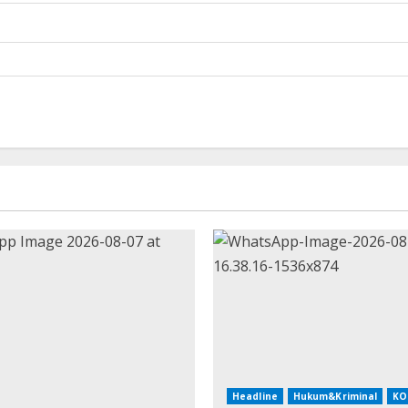
Headline
Hukum&Kriminal
KO