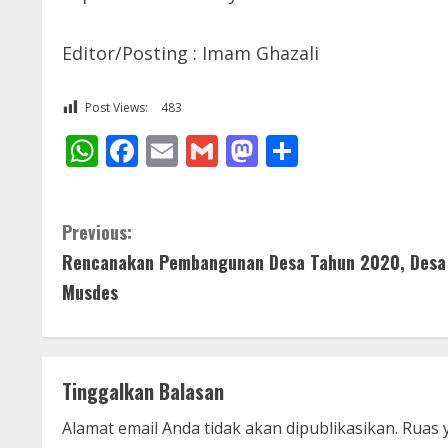
Editor/Posting : Imam Ghazali
Post Views:
483
WhatsApp
Facebook
Email
Gmail
Mastodon
Share
C
Previous:
Rencanakan Pembangunan Desa Tahun 2020, Desa 
o
Musdes
n
t
Tinggalkan Balasan
i
Alamat email Anda tidak akan dipublikasikan.
Ruas 
n