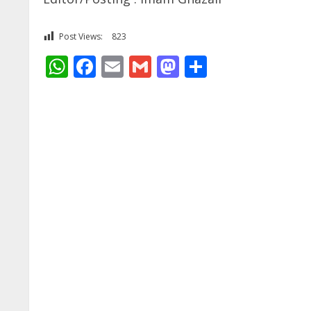
Post Views:
823
WhatsApp
Facebook
Email
Gmail
Mastodon
Share