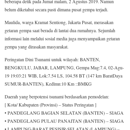
beberapa detik pada Jumat malam, 2 Agustus 2019. Namun
belum diketahui secara pasti dimana pusat gempa terjadi.
Maulida, warga Kramat Sentiong, Jakarta Pusat, merasakan
getaran gempa saat berada di lantai dua rumahnya. Sejumlah
informasi lain melalui sosial media juga menyampaikan getaran
gempa yang dirasakan masyarakat.
Peringatan Dini Tsunami untuk wilayah: BANTEN,
BENGKULU, JABAR, LAMPUNG, Gempa Mag:7.4, 02-Agu-
19 19:03:21 WIB, Lok:7.54 LS, 104.58 BT (147 km BaratDaya
SUMUR-BANTEN), Kedlmn:10 Km ::BMKG
Daerah yang berpotensi tsunami berdasarkan pemodelan:
[ Kota/ Kabupaten (Provinsi) – Status Peringatan ]
• PANDEGLANG BAGIAN SELATAN (BANTEN) – SIAGA
• PANDEGLANG PULAU PANAITAN (BANTEN) – SIAGA
• LAMPUNG-BARAT PESISIR-SELATAN (LAMPUNG) –