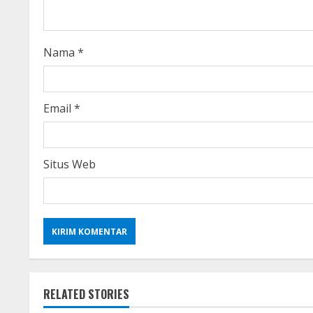
d
i
Nama
*
n
g
Email
*
Situs Web
RELATED STORIES