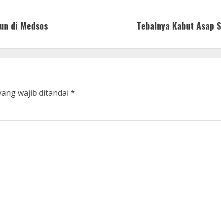
tun di Medsos
Tebalnya Kabut Asap S
yang wajib ditandai
*