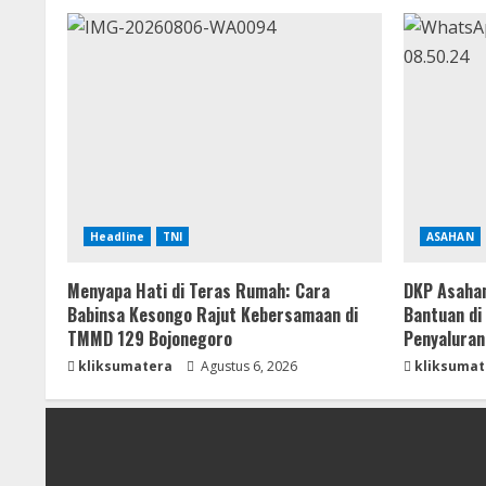
Headline
TNI
ASAHAN
Menyapa Hati di Teras Rumah: Cara
DKP Asahan
Babinsa Kesongo Rajut Kebersamaan di
Bantuan di
TMMD 129 Bojonegoro
Penyaluran
kliksumatera
Agustus 6, 2026
kliksumat