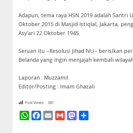
Adapun, tema raya HSN 2019 adalah Santri U
Oktober 2015 di Masjid Istiqlal, Jakarta, 
Asy’ari 22 Oktober 1945.
Seruan itu –Resolusi Jihad NU– berisikan p
Belanda yang ingin menjajah kembali wilaya
Laporan : Muzzamil
Editor/Posting : Imam Ghazali
Post Views:
381
WhatsApp
Facebook
Email
Gmail
Mastodon
Share