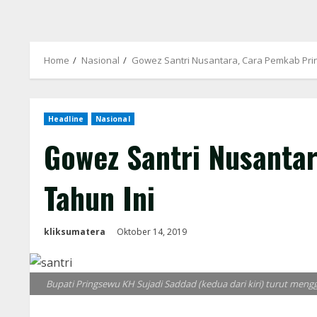
Home
Nasional
Gowez Santri Nusantara, Cara Pemkab Prin
Headline
Nasional
Gowez Santri Nusanta
Tahun Ini
kliksumatera
Oktober 14, 2019
Bupati Pringsewu KH Sujadi Saddad (kedua dari kiri) turut men