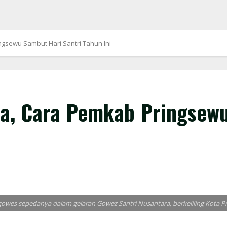
gsewu Sambut Hari Santri Tahun Ini
ra, Cara Pemkab Pringsewu
ggowes sepedanya dalam gelaran Gowez Santri Nusantara, berkeliling Kota 