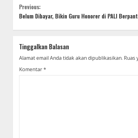
C
Previous:
Belum Dibayar, Bikin Guru Honorer di PALI Berpan
o
n
t
Tinggalkan Balasan
i
Alamat email Anda tidak akan dipublikasikan.
Ruas 
n
Komentar
*
u
e
R
e
a