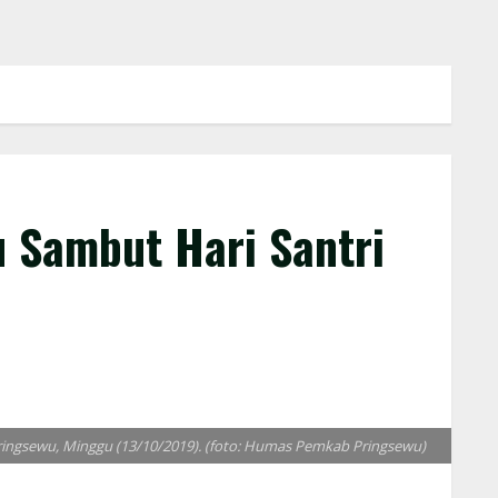
 Sambut Hari Santri
Pringsewu, Minggu (13/10/2019). (foto: Humas Pemkab Pringsewu)