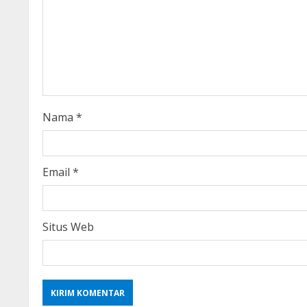
e
a
d
i
Nama
*
n
g
Email
*
Situs Web