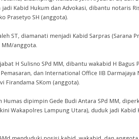
jadi Kabid Hukum dan Advokasi, dibantu notaris Ri
o Prasetyo SH (anggota).
Saleh ST, diamanati menjadi Kabid Sarpras (Sarana P
SE MM/anggota.
ijabat H Sulisno SPd MM, dibantu wakabid H Bagus 
Pemasaran, dan International Office IIB Darmajaya
vi Firandama SKom (anggota).
n Humas dipimpin Gede Budi Antara SPd MM, diperk
(kini Wakapolres Lampung Utara), duduk jadi Kabid K
jid AMd menduduki posisi kabid, wakabid, dan anggo