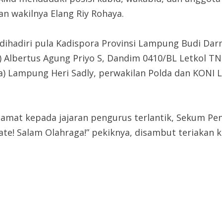
an wakilnya Elang Riy Rohaya.
ihadiri pula Kadispora Provinsi Lampung Budi Dar
P) Albertus Agung Priyo S, Dandim 0410/BL Letkol T
sia) Lampung Heri Sadly, perwakilan Polda dan KON
amat kepada jajaran pengurus terlantik, Sekum Pe
te! Salam Olahraga!” pekiknya, disambut teriakan kom