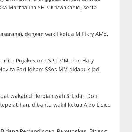
ska Marthalina SH MKn/wakabid, serta
rasarana), dengan wakil ketua M Fikry AMd,
Purlita Pujakesuma SPd MM, dan Hary
 Novita Sari Idham SSos MM didapuk jadi
uat wakabid Herdiansyah SH, dan Doni
epelatihan, dibantu wakil ketua Aldo Elsico
ta Bidang Pertandingan. Pamungkas, Bidang