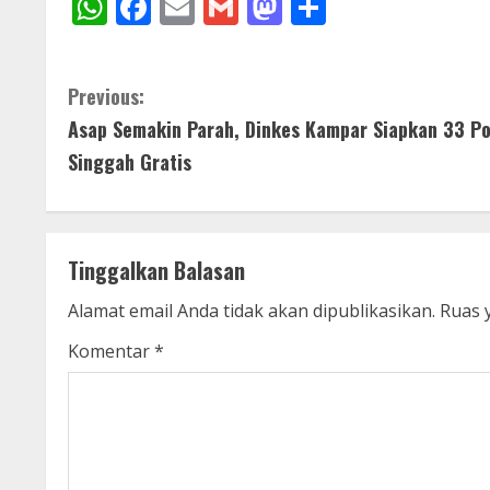
WhatsApp
Facebook
Email
Gmail
Mastodon
Share
C
Previous:
Asap Semakin Parah, Dinkes Kampar Siapkan 33 P
o
Singgah Gratis
n
t
Tinggalkan Balasan
i
Alamat email Anda tidak akan dipublikasikan.
Ruas 
n
Komentar
*
u
e
R