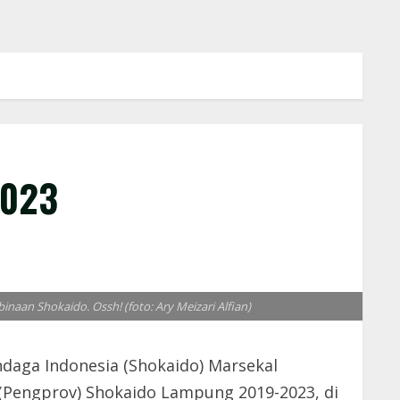
2023
an Shokaido. Ossh! (foto: Ary Meizari Alfian)
aga Indonesia (Shokaido) Marsekal
Pengprov) Shokaido Lampung 2019-2023, di