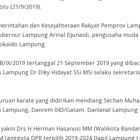
tu (21/9/2019).
Pemerintahan dan Kesejahteraan Rakyat Pemprov La
ubernur Lampung Arinal Djunaidi, pengusaha muda
hokaido Lampung.
/IX/2019 tertanggal 21 September 2019 yang dibacak
s Lampung Dr Diky Hidayat SSi MSi selaku sekretar
uan karate yang didirikan mendiang Sechan Muham
lda Lampung, Danrem 043/Gatam, Danlanal Lampung 
 yakni Drs H Herman Hasanusi MM (Walikota Bandarl
MM (anggota DPR terpilih 2019-2024 Dapil Lampung I