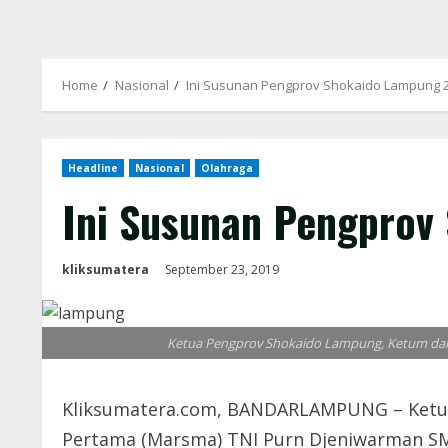
Home
Nasional
Ini Susunan Pengprov Shokaido Lampung 
Headline
Nasional
Olahraga
Ini Susunan Pengprov
kliksumatera
September 23, 2019
Ketua Pengprov Shokaido Lampung, Ketum dan S
Kliksumatera.com, BANDARLAMPUNG – Ketua 
Pertama (Marsma) TNI Purn Djeniwarman SM