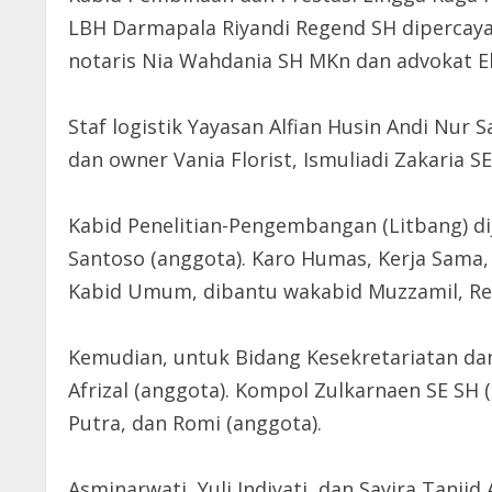
LBH Darmapala Riyandi Regend SH dipercaya 
notaris Nia Wahdania SH MKn dan advokat Ek
Staf logistik Yayasan Alfian Husin Andi Nur 
dan owner Vania Florist, Ismuliadi Zakaria 
Kabid Penelitian-Pengembangan (Litbang) d
Santoso (anggota). Karo Humas, Kerja Sama, 
Kabid Umum, dibantu wakabid Muzzamil, Re
Kemudian, untuk Bidang Kesekretariatan da
Afrizal (anggota). Kompol Zulkarnaen SE SH 
Putra, dan Romi (anggota).
Asminarwati, Yuli Indiyati, dan Sayira Tan