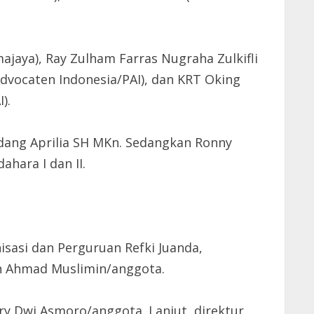
ajaya), Ray Zulham Farras Nugraha Zulkifli
vocaten Indonesia/PAI), dan KRT Oking
).
Endang Aprilia SH MKn. Sedangkan Ronny
hara I dan II.
isasi dan Perguruan Refki Juanda,
an Ahmad Muslimin/anggota.
ry Dwi Asmoro/anggota. Lanjut, direktur