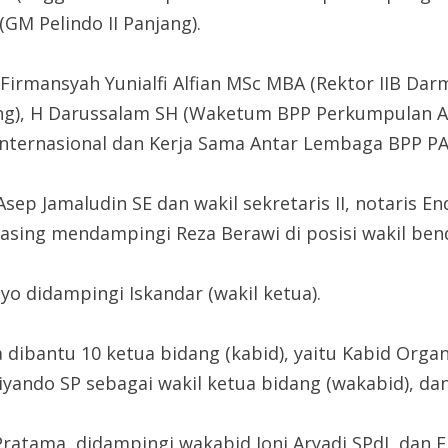
(GM Pelindo II Panjang).
 Firmansyah Yunialfi Alfian MSc MBA (Rektor IIB Darm
g), H Darussalam SH (Waketum BPP Perkumpulan Ad
nternasional dan Kerja Sama Antar Lembaga BPP PAI
Asep Jamaludin SE dan wakil sekretaris II, notaris 
ing mendampingi Reza Berawi di posisi wakil benda
yo didampingi Iskandar (wakil ketua).
 dibantu 10 ketua bidang (kabid), yaitu Kabid Organ
riyando SP sebagai wakil ketua bidang (wakabid), d
ratama, didampingi wakabid Joni Aryadi SPdI, dan E