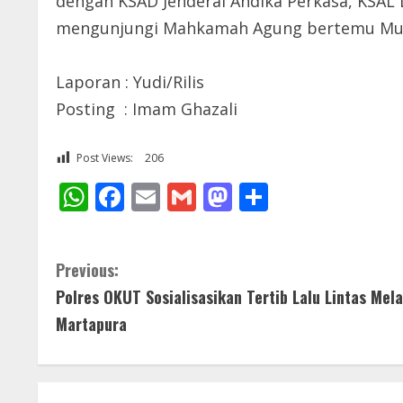
dengan KSAD Jenderal Andika Perkasa, KSAL 
mengunjungi Mahkamah Agung bertemu Mu
Laporan : Yudi/Rilis
Posting : Imam Ghazali
Post Views:
206
WhatsApp
Facebook
Email
Gmail
Mastodon
Share
C
Previous:
Polres OKUT Sosialisasikan Tertib Lalu Lintas Mela
o
Martapura
n
t