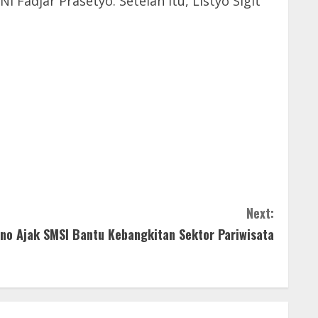
adjar Prasetyo. Setelah itu, Listyo Sigit
Next:
no Ajak SMSI Bantu Kebangkitan Sektor Pariwisata