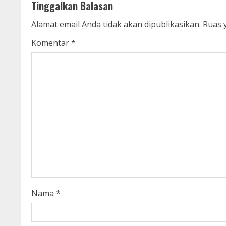
Tinggalkan Balasan
i
Alamat email Anda tidak akan dipublikasikan.
Ruas 
n
Komentar
*
u
e
R
e
a
d
i
Nama
*
n
g