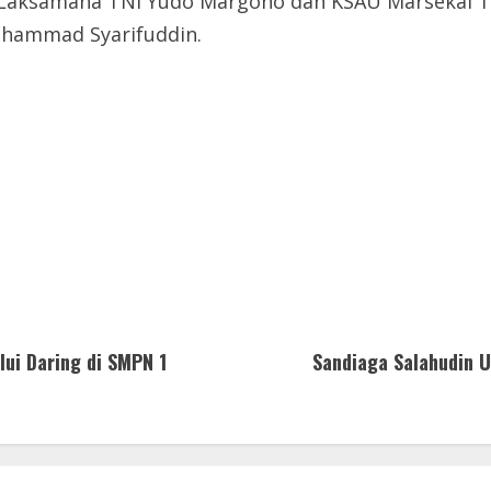
Laksamana TNI Yudo Margono dan KSAU Marsekal TNI F
hammad Syarifuddin.
lui Daring di SMPN 1
Sandiaga Salahudin U