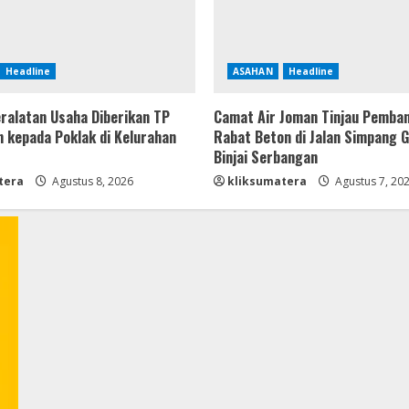
Headline
ASAHAN
Headline
ralatan Usaha Diberikan TP
Camat Air Joman Tinjau Pemba
 kepada Poklak di Kelurahan
Rabat Beton di Jalan Simpang 
Binjai Serbangan
tera
Agustus 8, 2026
kliksumatera
Agustus 7, 20