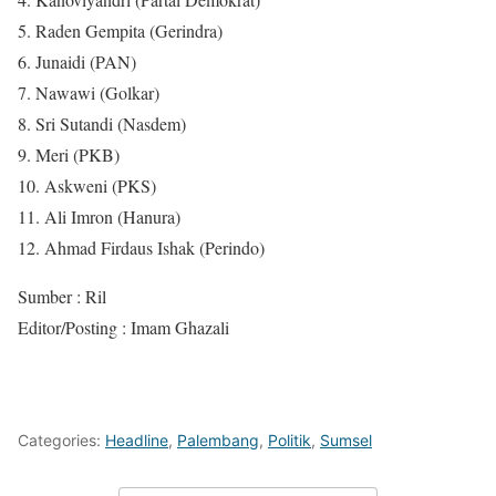
5. Raden Gempita (Gerindra)
6. Junaidi (PAN)
7. Nawawi (Golkar)
8. Sri Sutandi (Nasdem)
9. Meri (PKB)
10. Askweni (PKS)
11. Ali Imron (Hanura)
12. Ahmad Firdaus Ishak (Perindo)
Sumber : Ril
Editor/Posting : Imam Ghazali
Categories:
Headline
,
Palembang
,
Politik
,
Sumsel