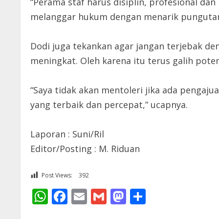
“Perama staf harus disiplin, profesional dan
melanggar hukum dengan menarik pungutan li
Dodi juga tekankan agar jangan terjebak den
meningkat. Oleh karena itu terus galih pot
“Saya tidak akan mentoleri jika ada pengaju
yang terbaik dan percepat,” ucapnya.
Laporan : Suni/Ril
Editor/Posting : M. Riduan
Post Views:
392
WhatsApp
Facebook
Email
Gmail
Mastodon
Share