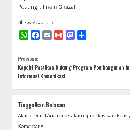
Posting : Imam Ghazali
Post Views:
255
WhatsApp
Facebook
Email
Gmail
Mastodon
Share
C
Previous:
Kapolri Pastikan Dukung Program Pembangunan Inf
o
Informasi Komunikasi
n
t
Tinggalkan Balasan
i
Alamat email Anda tidak akan dipublikasikan.
Ruas 
n
Komentar
*