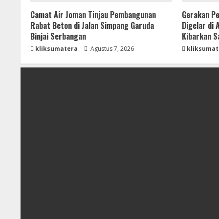
Camat Air Joman Tinjau Pembangunan
Gerakan Pe
Rabat Beton di Jalan Simpang Garuda
Digelar di
Binjai Serbangan
Kibarkan S
kliksumatera
Agustus 7, 2026
kliksumat