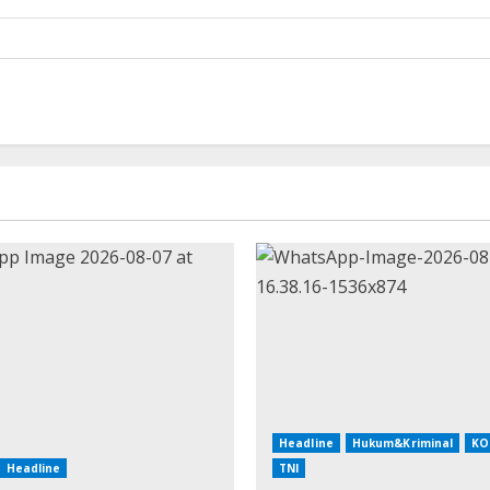
Headline
Hukum&Kriminal
KO
Headline
TNI