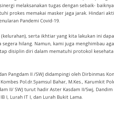
inergi melaksanakan tugas dengan sebaik- baiknya
hi prokes memakai masker jaga jarak. Hindari ak
nularan Pandemi Covid-19.
(kelurahan), serta ikhtiar yang kita lakukan ini d
isa segera hilang. Namun, kami juga menghimbau aga
 disiplin diri dalam mematuhi protokol kesehata
an Pangdam II /SWJ didampingi oleh Dirbinmas Ko
 Kombes Pol.dr.Syamsul Bahar, M.Kes., Karumkit Po
Kodam II/ SWJ turut hadir Aster Kasdam II/Swj, Dand
B I, Lurah IT I, dan Lurah Bukit Lama.