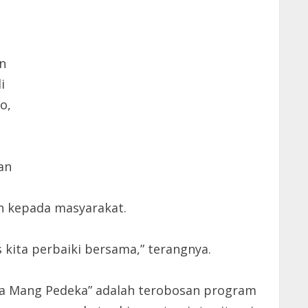
n
i
o,
an
an kepada masyarakat.
kita perbaiki bersama,” terangnya.
ra Mang Pedeka” adalah terobosan program