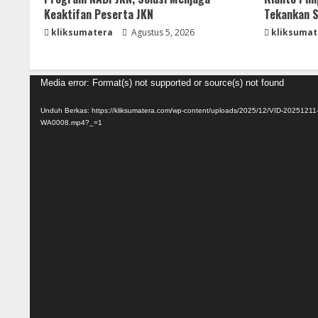
Keaktifan Peserta JKN
Tekankan S
kliksumatera
Agustus 5, 2026
kliksumat
Pemutar
Media error: Format(s) not supported or source(s) not found
Video
Unduh Berkas: https://kliksumatera.com/wp-content/uploads/2025/12/VID-20251211
WA0008.mp4?_=1