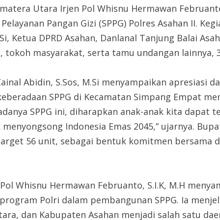
umatera Utara Irjen Pol Whisnu Hermawan Februanto
Pelayanan Pangan Gizi (SPPG) Polres Asahan II. Keg
.Si, Ketua DPRD Asahan, Danlanal Tanjung Balai Asah
tokoh masyarakat, serta tamu undangan lainnya, 3
ainal Abidin, S.Sos, M.Si menyampaikan apresiasi 
beradaan SPPG di Kecamatan Simpang Empat memili
danya SPPG ini, diharapkan anak-anak kita dapat t
 menyongsong Indonesia Emas 2045,” ujarnya. Bupa
n target 56 unit, sebagai bentuk komitmen bersam
n Pol Whisnu Hermawan Februanto, S.I.K, M.H menya
rogram Polri dalam pembangunan SPPG. Ia menjelas
a, dan Kabupaten Asahan menjadi salah satu daera