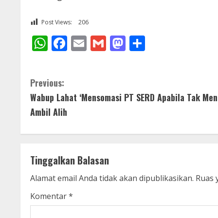
Post Views:
206
WhatsApp
Facebook
Email
Gmail
Mastodon
Share
C
Previous:
Wabup Lahat ‘Mensomasi PT SERD Apabila Tak Men
o
Ambil Alih
n
t
Tinggalkan Balasan
i
Alamat email Anda tidak akan dipublikasikan.
Ruas 
n
Komentar
*
u