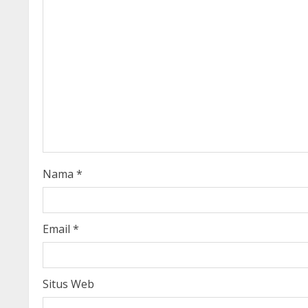
e
R
e
a
d
i
Nama
*
n
g
Email
*
Situs Web