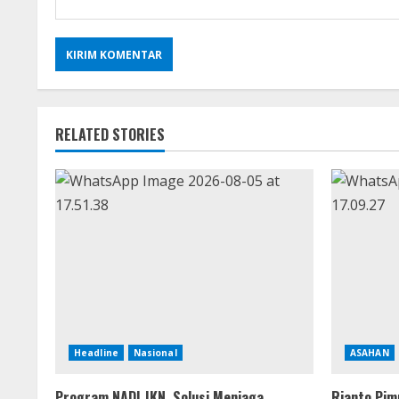
RELATED STORIES
Headline
Nasional
ASAHAN
Program NADI JKN, Solusi Menjaga
Rianto Pim