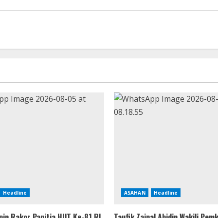
Headline
ASAHAN
Headline
pin Rakor Panitia HUT Ke-81 RI,
Taufik Zainal Abidin Wakili Pe