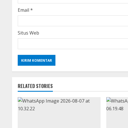
n
g
Email
*
Situs Web
RELATED STORIES