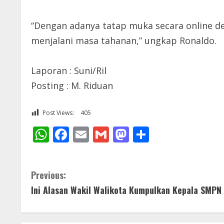
“Dengan adanya tatap muka secara online d
menjalani masa tahanan,” ungkap Ronaldo.
Laporan : Suni/Ril
Posting : M. Riduan
Post Views:
405
WhatsApp
Facebook
Email
Gmail
Mastodon
Share
C
Previous:
Ini Alasan Wakil Walikota Kumpulkan Kepala SMPN
o
n