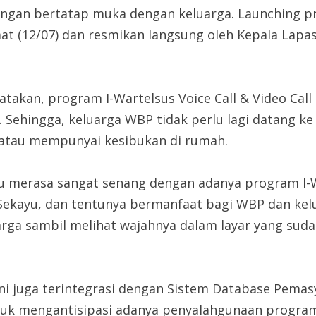
dengan bertatap muka dengan keluarga. Launching pr
at (12/07) dan resmikan langsung oleh Kepala Lapas 
atakan, program I-Wartelsus Voice Call & Video Ca
 Sehingga, keluarga WBP tidak perlu lagi datang k
h atau mempunyai kesibukan di rumah.
yu merasa sangat senang dengan adanya program I-Wa
s Sekayu, dan tentunya bermanfaat bagi WBP dan kel
ga sambil melihat wajahnya dalam layar yang sudah 
 ini juga terintegrasi dengan Sistem Database Pema
tuk mengantisipasi adanya penyalahgunaan program vi