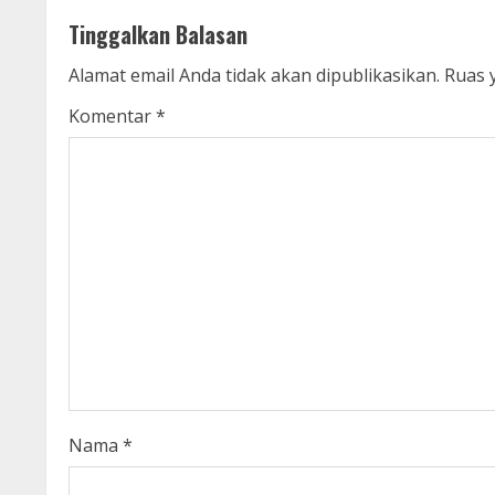
t
Tinggalkan Balasan
i
Alamat email Anda tidak akan dipublikasikan.
Ruas 
n
Komentar
*
u
e
R
e
a
d
i
Nama
*