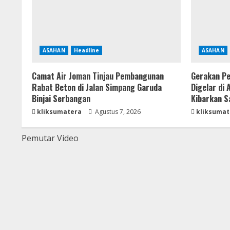
ASAHAN
Headline
ASAHAN
Camat Air Joman Tinjau Pembangunan
Gerakan Pe
Rabat Beton di Jalan Simpang Garuda
Digelar di
Binjai Serbangan
Kibarkan S
kliksumatera
Agustus 7, 2026
kliksumat
Pemutar Video