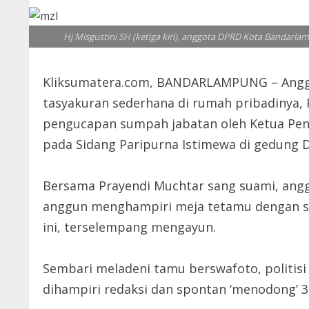
Hj Misgustini SH (ketiga kiri), anggota DPRD Kota Bandarl
Kliksumatera.com, BANDARLAMPUNG – Anggot
tasyakuran sederhana di rumah pribadinya, P
pengucapan sumpah jabatan oleh Ketua Penga
pada Sidang Paripurna Istimewa di gedung D
Bersama Prayendi Muchtar sang suami, anggo
anggun menghampiri meja tetamu dengan se
ini, terselempang mengayun.
Sembari meladeni tamu berswafoto, politisi 
dihampiri redaksi dan spontan ‘menodong’ 3