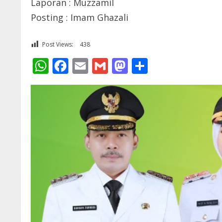
Laporan : Muzzamil
Posting : Imam Ghazali
Post Views:
438
WhatsApp
Facebook
Email
Gmail
Mastodon
Share