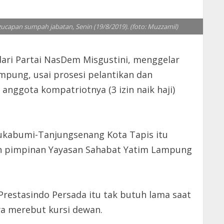
ucapan sumpah jabatan, Senin (19/8/2019). (foto: Muzzamil)
ri Partai NasDem Misgustini, menggelar
ampung, usai prosesi pelantikan dan
nggota kompatriotnya (3 izin naik haji)
Sukabumi-Tanjungsenang Kota Tapis itu
uh pimpinan Yayasan Sahabat Yatim Lampung
 Prestasindo Persada itu tak butuh lama saat
ya merebut kursi dewan.