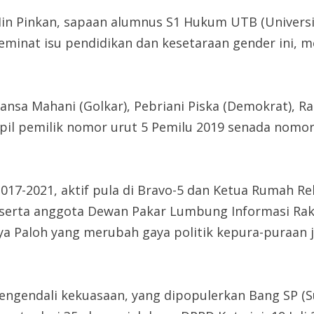
n Iin Pinkan, sapaan alumnus S1 Hukum UTB (Unive
eminat isu pendidikan dan kesetaraan gender ini, m
ansa Mahani (Golkar), Pebriani Piska (Demokrat), Rak
edapil pemilik nomor urut 5 Pemilu 2019 senada nom
17-2021, aktif pula di Bravo-5 dan Ketua Rumah R
serta anggota Dewan Pakar Lumbung Informasi Rak
a Paloh yang merubah gaya politik kepura-puraan ja
engendali kekuasaan, yang dipopulerkan Bang SP (Su