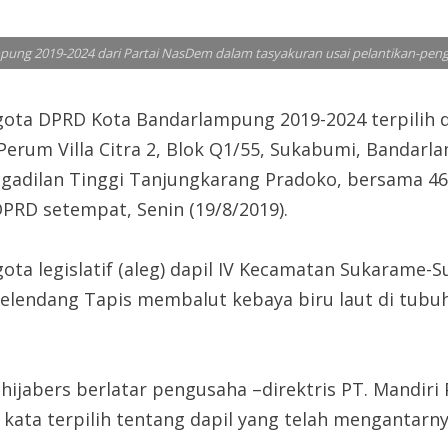
ampung 2019-2024 dari Partai NasDem dalam tasyakuran usai pelantikan-peng
a DPRD Kota Bandarlampung 2019-2024 terpilih da
erum Villa Citra 2, Blok Q1/55, Sukabumi, Bandarl
dilan Tinggi Tanjungkarang Pradoko, bersama 46 a
PRD setempat, Senin (19/8/2019).
ta legislatif (aleg) dapil IV Kecamatan Sukarame-
lendang Tapis membalut kebaya biru laut di tub
hijabers berlatar pengusaha –direktris PT. Mandiri
 kata terpilih tentang dapil yang telah mengantarn