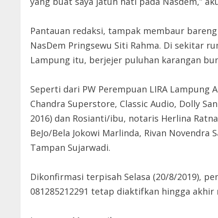
yang buat saya jatuh hati pada Nasdem,” aku s
Pantauan redaksi, tampak membaur bareng 
NasDem Pringsewu Siti Rahma. Di sekitar 
Lampung itu, berjejer puluhan karangan bu
Seperti dari PW Perempuan LIRA Lampung Anit
Chandra Superstore, Classic Audio, Dolly Sand
2016) dan Rosianti/ibu, notaris Herlina Rat
BeJo/Bela Jokowi Marlinda, Rivan Novendra 
Tampan Sujarwadi.
Dikonfirmasi terpisah Selasa (20/8/2019), p
081285212291 tetap diaktifkan hingga akhir m