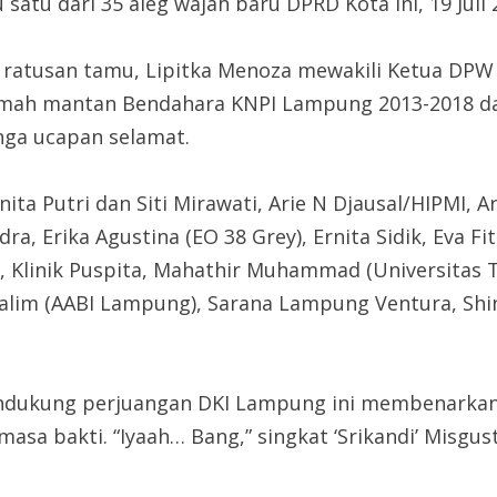
atu dari 35 aleg wajah baru DPRD Kota ini, 19 Juli 2
ratusan tamu, Lipitka Menoza mewakili Ketua DP
rumah mantan Bendahara KNPI Lampung 2013-2018 
nga ucapan selamat.
a Putri dan Siti Mirawati, Arie N Djausal/HIPMI, A
ra, Erika Agustina (EO 38 Grey), Ernita Sidik, Eva Fi
na, Klinik Puspita, Mahathir Muhammad (Universitas
Salim (AABI Lampung), Sarana Lampung Ventura, Shin
endukung perjuangan DKI Lampung ini membenarkan la
asa bakti. “Iyaah… Bang,” singkat ‘Srikandi’ Misgust