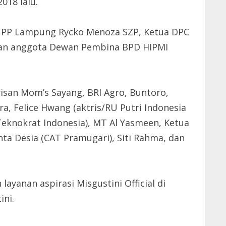
018 lalu.
W PP Lampung Rycko Menoza SZP, Ketua DPC
dan anggota Dewan Pembina BPD HIPMI
risan Mom’s Sayang, BRI Agro, Buntoro,
tra, Felice Hwang (aktris/RU Putri Indonesia
 Teknokrat Indonesia), MT Al Yasmeen, Ketua
ta Desia (CAT Pramugari), Siti Rahma, dan
yanan aspirasi Misgustini Official di
ini.