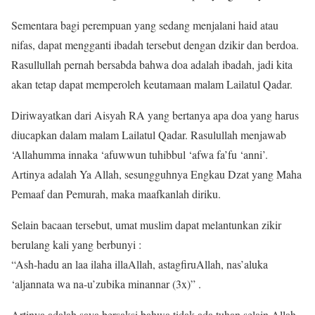
Sementara bagi perempuan yang sedang menjalani haid atau
nifas, dapat mengganti ibadah tersebut dengan dzikir dan berdoa.
Rasullullah pernah bersabda bahwa doa adalah ibadah, jadi kita
akan tetap dapat memperoleh keutamaan malam Lailatul Qadar.
Diriwayatkan dari Aisyah RA yang bertanya apa doa yang harus
diucapkan dalam malam Lailatul Qadar. Rasulullah menjawab
‘Allahumma innaka ‘afuwwun tuhibbul ‘afwa fa’fu ‘anni’.
Artinya adalah Ya Allah, sesungguhnya Engkau Dzat yang Maha
Pemaaf dan Pemurah, maka maafkanlah diriku.
Selain bacaan tersebut, umat muslim dapat melantunkan zikir
berulang kali yang berbunyi :
“Ash-hadu an laa ilaha illaAllah, astagfiruAllah, nas’aluka
‘aljannata wa na-u’zubika minannar (3x)” .
Artinya adalah saya bersaksi bahwa tidak ada tuhan selain Allah