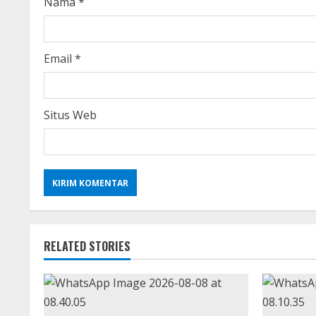
i
Nama
*
n
g
Email
*
Situs Web
RELATED STORIES