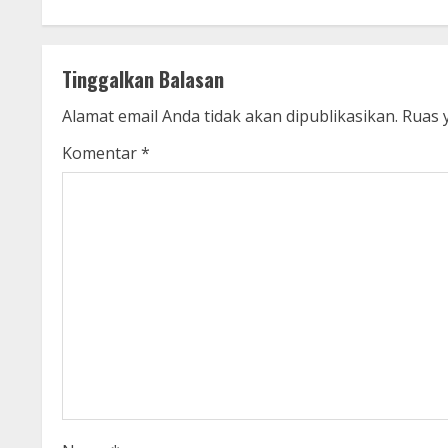
n
t
Tinggalkan Balasan
i
Alamat email Anda tidak akan dipublikasikan.
Ruas 
n
Komentar
*
u
e
R
e
a
d