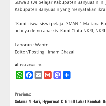
Siswa siswi pelajar Kabupaten Banyuasin ini
Kabupaten Banyuasin yang menyatakan ikrar
“Kami siswa siswi pelajar SMAN 1 Mariana B
adanya demo anarkis. Kami Cinta NKRI, NKRI 
Laporan : Wanto
Editor/Posting : Imam Ghazali
Post Views:
461
WhatsApp
Facebook
Email
Gmail
Mastodon
Share
C
Previous:
Selama 4 Hari, Hypermat Citimall Lahat Kembali G
o