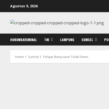
Skip
Agustus 9, 2026
to
content
HUKUM&KRIMINAL
TNI
LAMPUNG
SUMSEL
PO
Home
Sumsel
Pelajar Banyuasin Tolak Demo