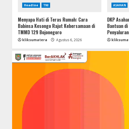
Headline
TNI
ASAHAN
Menyapa Hati di Teras Rumah: Cara
DKP Asahan
Babinsa Kesongo Rajut Kebersamaan di
Bantuan di
TMMD 129 Bojonegoro
Penyaluran
kliksumatera
Agustus 6, 2026
kliksuma
Pemutar
Video