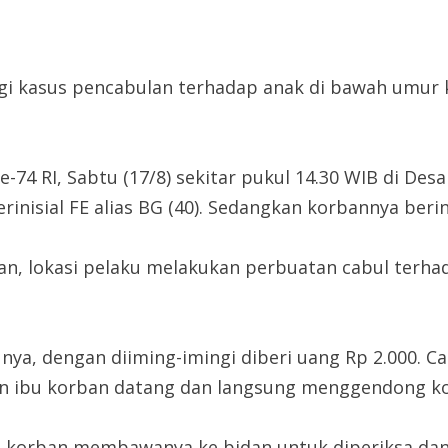
 kasus pencabulan terhadap anak di bawah umur kem
-74 RI, Sabtu (17/8) sekitar pukul 14.30 WIB di De
isial FE alias BG (40). Sedangkan korbannya berinis
an, lokasi pelaku melakukan perbuatan cabul terha
nya, dengan diiming-imingi diberi uang Rp 2.000. 
n ibu korban datang dan langsung menggendong korb
u korban membawanya ke bidan untuk diperiksa dan h