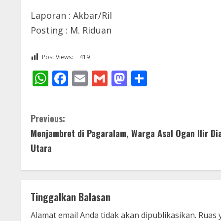
Laporan : Akbar/Ril
Posting : M. Riduan
Post Views:
419
WhatsApp
Facebook
Email
Gmail
Mastodon
Share
C
Previous:
Menjambret di Pagaralam, Warga Asal Ogan Ilir D
o
Utara
n
t
Tinggalkan Balasan
i
Alamat email Anda tidak akan dipublikasikan.
Ruas 