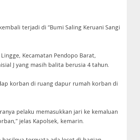
bali terjadi di “Bumi Saling Keruani Sangi
sa Lingge, Kecamatan Pendopo Barat,
ial J yang masih balita berusia 4 tahun.
dap korban di ruang dapur rumah korban di
Caranya pelaku memasukkan jari ke kemaluan
an,” jelas Kapolsek, kemarin.
asilnya ternyata ada lecet di bagian