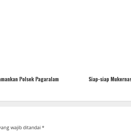
iamankan Polsek Pagaralam
Siap-siap Mukerna
yang wajib ditandai
*