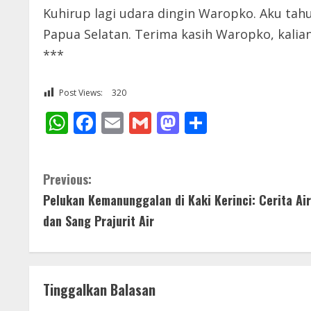
Kuhirup lagi udara dingin Waropko. Aku tahu
Papua Selatan. Terima kasih Waropko, kalian
***
Post Views:
320
WhatsApp
Facebook
Email
Gmail
Mastodon
Share
C
Previous:
Pelukan Kemanunggalan di Kaki Kerinci: Cerita Air
o
dan Sang Prajurit Air
n
t
Tinggalkan Balasan
i