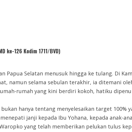
MMD ke-126 Kodim 1711/BVD)
asan Papua Selatan menusuk hingga ke tulang. Di K
mat, namun selama sebulan terakhir, ia ditemani ol
mah-rumah yang kini berdiri kokoh, hatiku dipenuh
i bukan hanya tentang menyelesaikan target 100% 
g menepati janji kepada Ibu Yohana, kepada anak-ana
a Waropko yang telah memberikan pelukan tulus kep