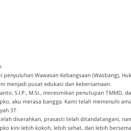
n
lui penyuluhan Wawasan Kebangsaan (Wasbang), Huk
ini menjadi pusat edukasi dan kebersamaan.
anto, S.I.P., M.Si., meresmikan penutupan TMMD, d
opko, aku merasa bangga. Kami telah memenuhi a
yah 3T.
elah diserahkan, prasasti telah ditandatangani, na
o kini lebih kokoh, lebih sehat, dan lebih bersem