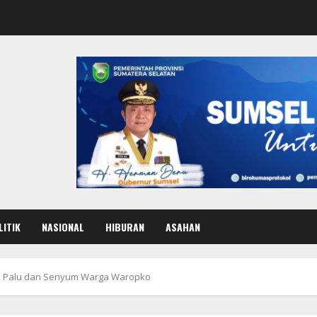
LITIK
NASIONAL
HIBURAN
ASAHAN
alik Palu dan Senyum Warga Waropko