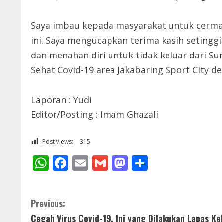
Saya imbau kepada masyarakat untuk cermat 
ini. Saya mengucapkan terima kasih seting
dan menahan diri untuk tidak keluar dari S
Sehat Covid-19 area Jakabaring Sport City d
Laporan : Yudi
Editor/Posting : Imam Ghazali
Post Views:
315
WhatsApp
Facebook
Email
Gmail
Mastodon
Share
C
Previous:
Cegah Virus Covid-19, Ini yang Dilakukan Lapas Ke