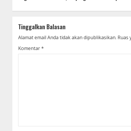
o
n
t
Tinggalkan Balasan
i
Alamat email Anda tidak akan dipublikasikan.
Ruas 
n
Komentar
*
u
e
R
e
a
d