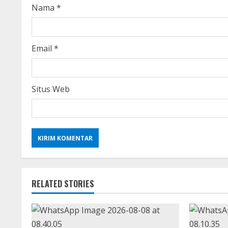
i
Nama
*
n
g
Email
*
Situs Web
RELATED STORIES