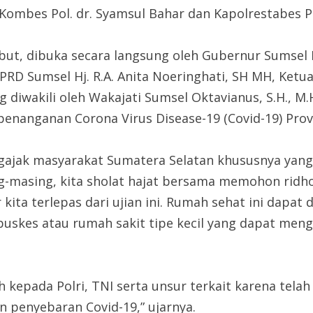
 Kombes Pol. dr. Syamsul Bahar dan Kapolrestabes P
but, dibuka secara langsung oleh Gubernur Sumsel 
RD Sumsel Hj. R.A. Anita Noeringhati, SH MH, Ketua
g diwakili oleh Wakajati Sumsel Oktavianus, S.H., M
penanganan Corona Virus Disease-19 (Covid-19) Prov
jak masyarakat Sumatera Selatan khususnya yang m
masing, kita sholat hajat bersama memohon ridho k
r kita terlepas dari ujian ini. Rumah sehat ini dapat
ri puskes atau rumah sakit tipe kecil yang dapat m
 kepada Polri, TNI serta unsur terkait karena tel
 penyebaran Covid-19,” ujarnya.