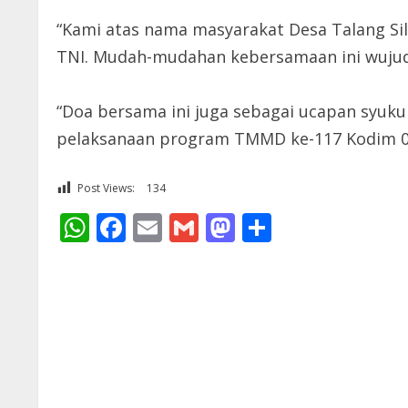
“Kami atas nama masyarakat Desa Talang S
TNI. Mudah-mudahan kebersamaan ini wujud 
“Doa bersama ini juga sebagai ucapan syuku
pelaksanaan program TMMD ke-117 Kodim 0416
Post Views:
134
WhatsApp
Facebook
Email
Gmail
Mastodon
Share