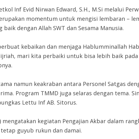
l Inf Evid Nirwan Edward, S.H., M.Si melalui Perwi
 merupakan momentum untuk mengisi lembaran – le
g baik dengan Allah SWT dan Sesama Manusia.
 berbuat kebaikan dan menjaga Hablumminallah Hab
riah, mari kita perbaiki untuk bisa lebih baik pada
pnya.
ma namun keakraban antara Personel Satgas dengan 
erima. Program TMMD juga selaras dengan tema. Sin
ngkas Lettu Inf AB. Sitorus.
2) mengatakan kegiatan Pengajian Akbar dalam ran
 tetap guyub rukun dan damai.