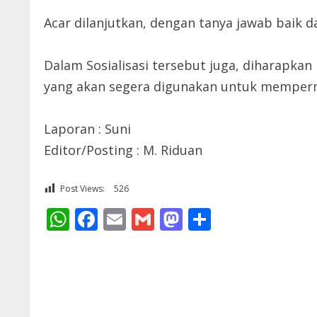
Acar dilanjutkan, dengan tanya jawab baik d
Dalam Sosialisasi tersebut juga, diharapka
yang akan segera digunakan untuk memperm
Laporan : Suni
Editor/Posting : M. Riduan
Post Views:
526
WhatsApp
Facebook
Email
Gmail
Mastodon
Share