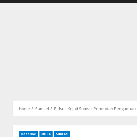
Home
Sumsel
Pidsus Kejati Sumsel Permudah Pengaduan M
Headline
MUBA
Sumsel