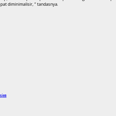
t diminimalisir, ” tandasnya.
sien