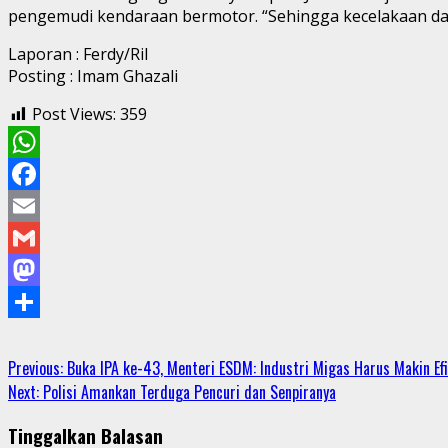
pengemudi kendaraan bermotor. “Sehingga kecelakaan dapa
Laporan : Ferdy/Ril
Posting : Imam Ghazali
Post Views:
359
WhatsApp
Facebook
Email
Gmail
Mastodon
Share
Continue
Previous:
Buka IPA ke-43, Menteri ESDM: Industri Migas Harus Makin Efi
Next:
Polisi Amankan Terduga Pencuri dan Senpiranya
Reading
Tinggalkan Balasan