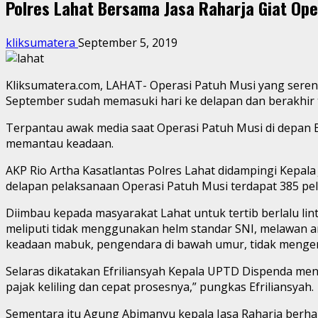
Polres Lahat Bersama Jasa Raharja Giat Ope
kliksumatera
September 5, 2019
Kliksumatera.com, LAHAT- Operasi Patuh Musi yang serent
September sudah memasuki hari ke delapan dan berakhir 
Terpantau awak media saat Operasi Patuh Musi di depan B
memantau keadaan.
AKP Rio Artha Kasatlantas Polres Lahat didampingi Kepa
delapan pelaksanaan Operasi Patuh Musi terdapat 385 pe
Diimbau kepada masyarakat Lahat untuk tertib berlalu lint
meliputi tidak menggunakan helm standar SNI, melawan a
keadaan mabuk, pengendara di bawah umur, tidak mengena
Selaras dikatakan Efriliansyah Kepala UPTD Dispenda men
pajak keliling dan cepat prosesnya,” pungkas Efriliansyah.
Sementara itu Agung Abimanyu kepala Jasa Raharja berhar