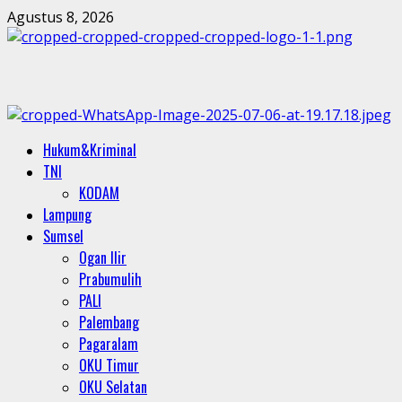
Skip
Agustus 8, 2026
to
content
Primary
Hukum&Kriminal
Menu
TNI
KODAM
Lampung
Sumsel
Ogan Ilir
Prabumulih
PALI
Palembang
Pagaralam
OKU Timur
OKU Selatan