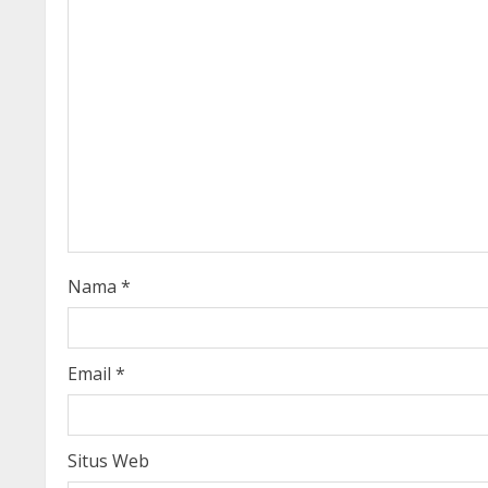
e
R
e
a
d
i
Nama
*
n
g
Email
*
Situs Web