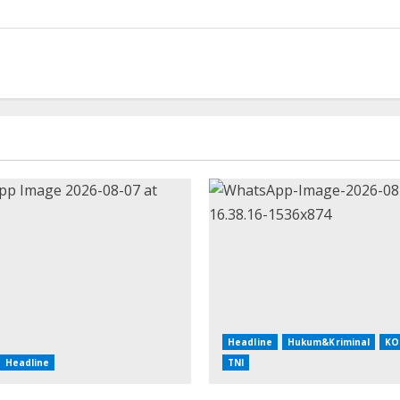
Headline
Hukum&Kriminal
KO
Headline
TNI