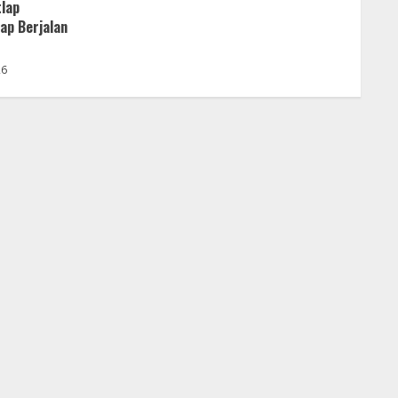
tlap
ap Berjalan
26