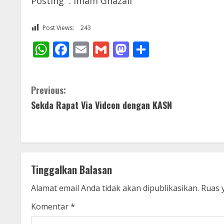
Posting : Imam Ghazali
Post Views:
243
WhatsApp
Facebook
Email
Gmail
Mastodon
Share
C
Previous:
Sekda Rapat Via Vidcon dengan KASN
o
n
t
Tinggalkan Balasan
i
Alamat email Anda tidak akan dipublikasikan.
Ruas 
n
Komentar
*
u