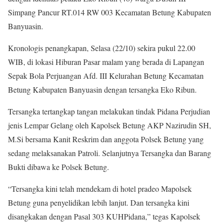
Simpang Pancur RT.014 RW 003 Kecamatan Betung Kabupaten
Banyuasin.
Kronologis penangkapan, Selasa (22/10) sekira pukul 22.00
WIB, di lokasi Hiburan Pasar malam yang berada di Lapangan
Sepak Bola Perjuangan Afd. III Kelurahan Betung Kecamatan
Betung Kabupaten Banyuasin dengan tersangka Eko Ribun.
Tersangka tertangkap tangan melakukan tindak Pidana Perjudian
jenis Lempar Gelang oleh Kapolsek Betung AKP Nazirudin SH,
M.Si bersama Kanit Reskrim dan anggota Polsek Betung yang
sedang melaksanakan Patroli. Selanjutnya Tersangka dan Barang
Bukti dibawa ke Polsek Betung.
“Tersangka kini telah mendekam di hotel pradeo Mapolsek
Betung guna penyelidikan lebih lanjut. Dan tersangka kini
disangkakan dengan Pasal 303 KUHPidana,” tegas Kapolsek