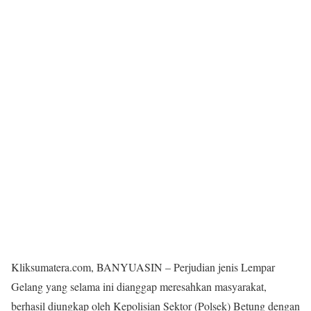
Kliksumatera.com, BANYUASIN – Perjudian jenis Lempar
Gelang yang selama ini dianggap meresahkan masyarakat,
berhasil diungkap oleh Kepolisian Sektor (Polsek) Betung dengan