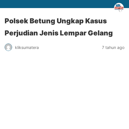
Polsek Betung Ungkap Kasus
Perjudian Jenis Lempar Gelang
kliksumatera
7 tahun ago